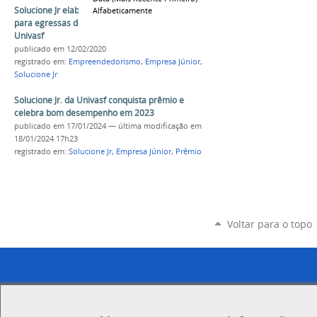
Solucione Jr elabora projeto de Trailer Pet Shop
Alfabeticamente
para egressas do curso de Veterinária da
Univasf
publicado
em 12/02/2020
registrado em:
Empreendedorismo
,
Empresa Júnior
,
Solucione Jr
Solucione Jr. da Univasf conquista prêmio e
celebra bom desempenho em 2023
publicado
em 17/01/2024
—
última modificação
em
18/01/2024 17h23
registrado em:
Solucione Jr
,
Empresa Júnior
,
Prêmio
Voltar para o topo