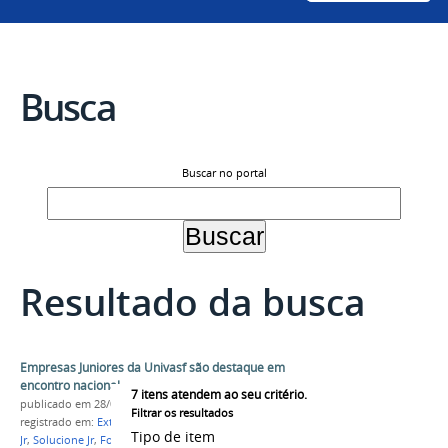
Busca
Buscar no portal
Resultado da busca
Empresas Juniores da Univasf são destaque em
encontro nacional
7
itens atendem ao seu critério.
publicado
em 28/09/2023
Filtrar os resultados
registrado em:
Extensão
,
EJ
,
Empresa Júnior
,
Cultive
Tipo de item
Jr
,
Solucione Jr
,
Formular Jr