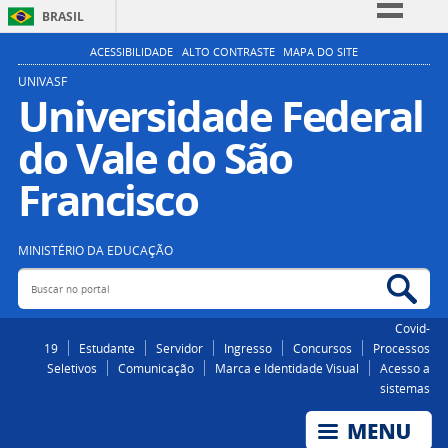
BRASIL
Simplifique!
ACESSIBILIDADE
ALTO CONTRASTE
MAPA DO SITE
Comunica BR
UNIVASF
Universidade Federal
Participe
do Vale do São
Acesso à informação
Legislação
Francisco
Canais
MINISTÉRIO DA EDUCAÇÃO
Buscar no portal
Bus
Covid-
19
Estudante
Servidor
Ingresso
Concursos
Processos
Seletivos
Comunicação
Marca e Identidade Visual
Acesso a
sistemas