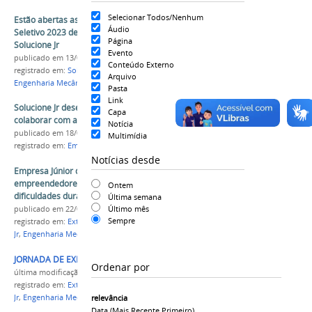
Selecionar Todos/Nenhum
Estão abertas as inscrições para o Processo
Áudio
Seletivo 2023 de Voluntários Associados da
Página
Solucione Jr
Evento
publicado
em 13/09/2023
Conteúdo Externo
registrado em:
Solucione Jr
,
Empresa Júnior
,
Seleção
,
Arquivo
Engenharia Mecânica
,
Engenharia de Produção
Pasta
Link
Solucione Jr desenvolve o projeto 5Sexta para
Capa
colaborar com a rotina de trabalho remoto
Notícia
publicado
em 18/05/2020
Multimídia
registrado em:
Empresa Júnior
,
Solucione Jr
Notícias desde
Empresa Júnior da Univasf auxilia
empreendedores da região a enfrentar
Ontem
dificuldades durante a pandemia
Última semana
Último mês
publicado
em 22/07/2020
Sempre
registrado em:
Extensão
,
Empresa Júnior
,
Solucione
Jr
,
Engenharia Mecânica
,
Engenharia de Produção
JORNADA DE EXPERIÊNCIA.pdf
Ordenar por
última modificação
em 22/07/2020 18h04
registrado em:
Extensão
,
Empresa Júnior
,
Solucione
Jr
,
Engenharia Mecânica
,
Engenharia de Produção
relevância
Data (mais Recente Primeiro)