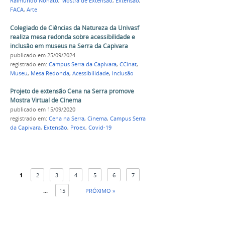
Raimundo Nonato
,
Mostra de Extensão
,
Extensão
,
FACA
,
Arte
Colegiado de Ciências da Natureza da Univasf
realiza mesa redonda sobre acessibilidade e
inclusão em museus na Serra da Capivara
publicado
em 25/09/2024
registrado em:
Campus Serra da Capivara
,
CCinat
,
Museu
,
Mesa Redonda
,
Acessibilidade
,
Inclusão
Projeto de extensão Cena na Serra promove
Mostra Virtual de Cinema
publicado
em 15/09/2020
registrado em:
Cena na Serra
,
Cinema
,
Campus Serra
da Capivara
,
Extensão
,
Proex
,
Covid-19
1
2
3
4
5
6
7
...
15
PRÓXIMO »