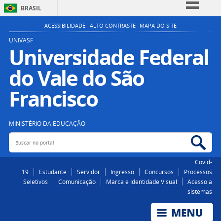
BRASIL
Simplifique!
ACESSIBILIDADE
ALTO CONTRASTE
MAPA DO SITE
Comunica BR
UNIVASF
Universidade Federal
Participe
do Vale do São
Acesso à informação
Legislação
Francisco
Canais
MINISTÉRIO DA EDUCAÇÃO
Buscar no portal
Bus
Covid-
19
Estudante
Servidor
Ingresso
Concursos
Processos
Seletivos
Comunicação
Marca e Identidade Visual
Acesso a
sistemas