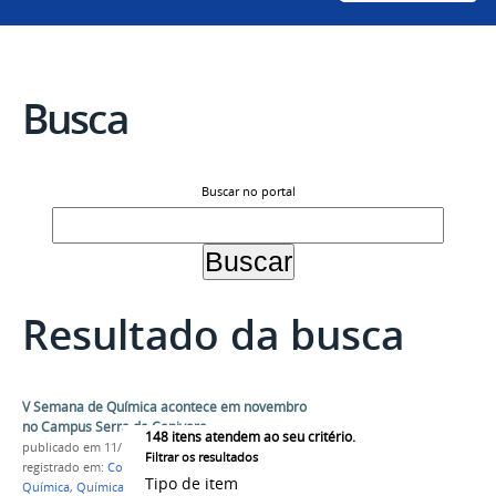
Busca
Buscar no portal
Resultado da busca
V Semana de Química acontece em novembro
no Campus Serra da Capivara
148
itens atendem ao seu critério.
publicado
em 11/10/2023
Filtrar os resultados
registrado em:
Colegiado de Licenciatura em
Tipo de item
Química
,
Química
,
Semana de Química
,
Educação