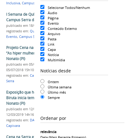
Inclusiva
,
Campus Serra da Capivara
Selecionar Todos/Nenhum
Áudio
I Semana de Química terá início hoje (18) no
Página
Campus Serra da Capivara
Evento
publicado
em 18/06/2018
Conteúdo Externo
registrado em:
Química
,
Semana de Química
,
Arquivo
Evento
,
Campus Serra da Capivara
Pasta
Link
Projeto Cena na Serra exibirá o documentário
Capa
“As hiper mulheres” hoje (5) em São Raimundo
Notícia
Nonato (PI)
Multimídia
publicado
em 05/07/2018
—
última modificação
em
Notícias desde
05/07/2018 15h10
registrado em:
Campus Serra da Capivara
,
Cena na
Serra
Ontem
Última semana
Exposição que homenageia os dez anos da Cia
Último mês
Biruta inicia temporada em São Raimundo
Sempre
Nonato (PI)
publicado
em 12/03/2019
—
última modificação
em
12/03/2019 14h16
Ordenar por
registrado em:
DACC
,
Exposição
,
Campus Serra da
Capivara
relevância
Cena na Serra exibe “Pelas Marginais” nesta
Data (mais Recente Primeiro)