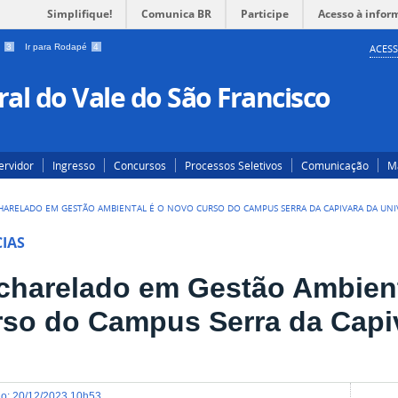
Simplifique!
Comunica BR
Participe
Acesso à infor
a
3
Ir para Rodapé
4
ACESS
al do Vale do São Francisco
ervidor
Ingresso
Concursos
Processos Seletivos
Comunicação
Ma
HARELADO EM GESTÃO AMBIENTAL É O NOVO CURSO DO CAMPUS SERRA DA CAPIVARA DA UNI
IAS
charelado em Gestão Ambient
rso do Campus Serra da Capi
do
:
20/12/2023 10h53