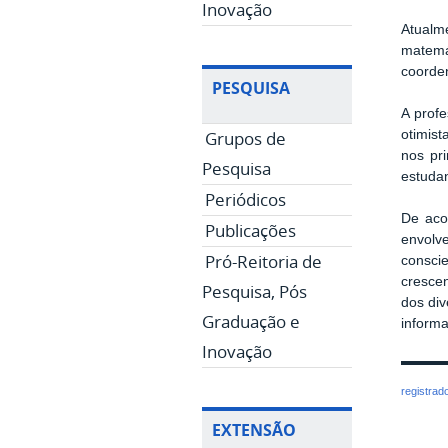
Inovação
Atualme
matemá
coorde
PESQUISA
A prof
Grupos de
otimist
nos pr
Pesquisa
estudan
Periódicos
De aco
Publicações
envolv
Pró-Reitoria de
consci
crescen
Pesquisa, Pós
dos div
Graduação e
informa
Inovação
registrad
EXTENSÃO