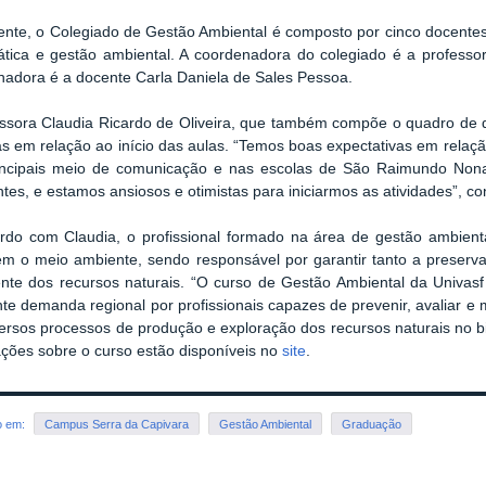
nte, o Colegiado de Gestão Ambiental é composto por cinco docentes 
tica e gestão ambiental. A coordenadora do colegiado é a professora
nadora é a docente Carla Daniela de Sales Pessoa.
essora Claudia Ricardo de Oliveira, que também compõe o quadro de d
as em relação ao início das aulas. “Temos boas expectativas em relaçã
incipais meio de comunicação e nas escolas de São Raimundo Nonat
tes, e estamos ansiosos e otimistas para iniciarmos as atividades”, co
rdo com Claudia, o profissional formado na área de gestão ambient
em o meio ambiente, sendo responsável por garantir tanto a preser
ente dos recursos naturais. “O curso de Gestão Ambiental da Univasf
te demanda regional por profissionais capazes de prevenir, avaliar e 
ersos processos de produção e exploração dos recursos naturais no b
ções sobre o curso estão disponíveis no
site
.
o em:
Campus Serra da Capivara
Gestão Ambiental
Graduação