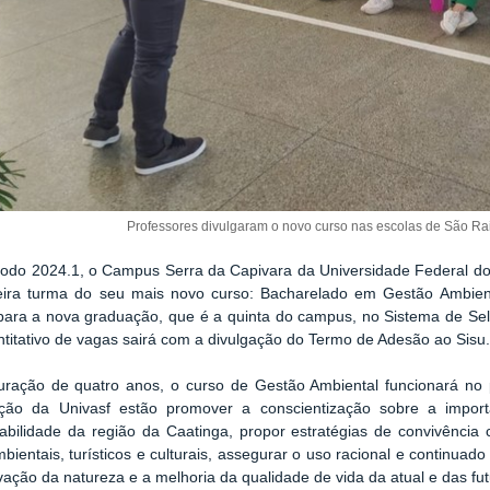
Professores divulgaram o novo curso nas escolas de São Ra
íodo 2024.1, o Campus Serra da Capivara da Universidade Federal do 
eira turma do seu mais novo curso: Bacharelado em Gestão Ambient
para a nova graduação, que é a quinta do campus, no Sistema de Sele
titativo de vagas sairá com a divulgação do Termo de Adesão ao Sisu
ração de quatro anos, o curso de Gestão Ambiental funcionará no 
ção da Univasf estão promover a conscientização sobre a impor
abilidade da região da Caatinga, propor estratégias de convivência 
bientais, turísticos e culturais, assegurar o uso racional e continuado
ação da natureza e a melhoria da qualidade de vida da atual e das fu