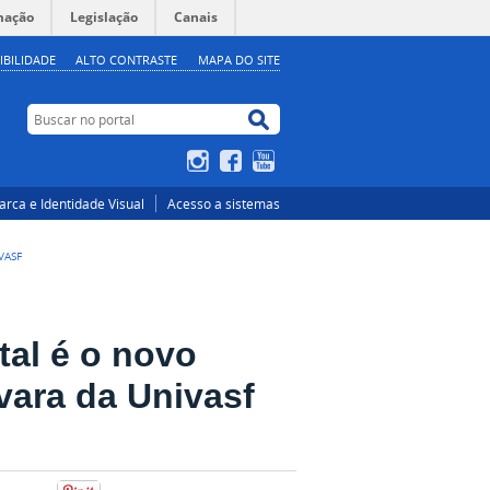
mação
Legislação
Canais
IBILIDADE
ALTO CONTRASTE
MAPA DO SITE
Buscar no portal
Buscar no portal
Instagram
Facebook
YouTube
rca e Identidade Visual
Acesso a sistemas
VASF
al é o novo
vara da Univasf