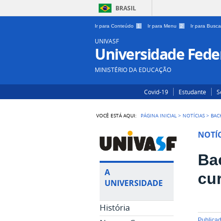
BRASIL
Ir para Conteúdo
1
Ir para Menu
2
Ir para Busc
UNIVASF
Universidade Feder
MINISTÉRIO DA EDUCAÇÃO
Covid-19
Estudante
S
VOCÊ ESTÁ AQUI:
PÁGINA INICIAL
>
NOTÍCIAS
>
BAC
NOTÍC
Ba
A
cu
UNIVERSIDADE
História
publica