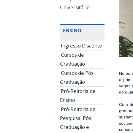
Universitário
ENSINO
Ingresso Discente
Cursos de
Graduação
Cursos de Pós
No per
a prim
Graduação
vagas 
Pró-Reitoria de
do quan
Ensino
Com du
Pró-Reitoria de
gradua
Pesquisa, Pós
sustent
socioam
Graduação e
conserv