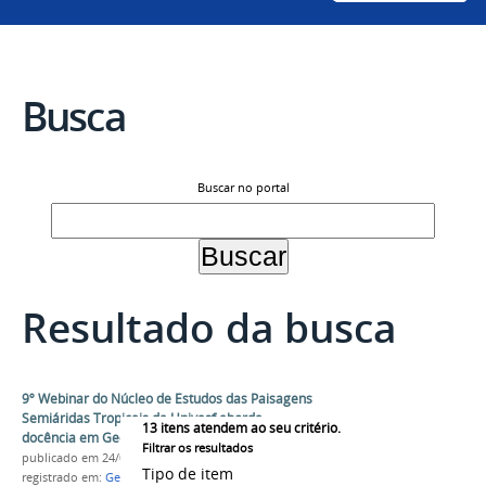
Busca
Buscar no portal
Resultado da busca
9º Webinar do Núcleo de Estudos das Paisagens
Semiáridas Tropicais da Univasf aborda
13
itens atendem ao seu critério.
docência em Geografia
Filtrar os resultados
publicado
em 24/09/2020
Tipo de item
registrado em:
Geografia
,
NEPST
,
Webinar
,
Evento
,