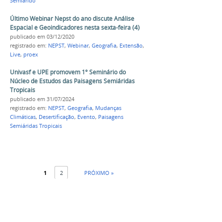
Semiárido
Último Webinar Nepst do ano discute Análise
Espacial e Geoindicadores nesta sexta-feira (4)
publicado
em 03/12/2020
registrado em:
NEPST
,
Webinar
,
Geografia
,
Extensão
,
Live
,
proex
Univasf e UPE promovem 1º Seminário do
Núcleo de Estudos das Paisagens Semiáridas
Tropicais
publicado
em 31/07/2024
registrado em:
NEPST
,
Geografia
,
Mudanças
Climáticas
,
Desertificação
,
Evento
,
Paisagens
Semiáridas Tropicais
1
2
PRÓXIMO »