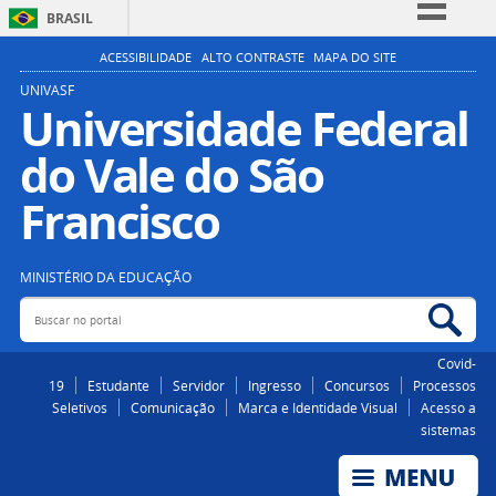
BRASIL
Simplifique!
ACESSIBILIDADE
ALTO CONTRASTE
MAPA DO SITE
Comunica BR
UNIVASF
Universidade Federal
Participe
do Vale do São
Acesso à informação
Legislação
Francisco
Canais
MINISTÉRIO DA EDUCAÇÃO
Buscar no portal
Bus
Covid-
19
Estudante
Servidor
Ingresso
Concursos
Processos
Seletivos
Comunicação
Marca e Identidade Visual
Acesso a
sistemas