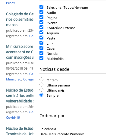
Proex
Selecionar Todos/Nenhum
Áudio
Colegiado de Geografia promove debates sobre
Página
rios do semiárido e caráter ideológico dos
Evento
mapas
Conteúdo Externo
publicado
em 23/07/2020
Arquivo
registrado em:
Geografia
,
NEPST
,
Webinar
,
Evento
Pasta
Link
Minicurso sobre mudanças climáticas
Capa
acontecerá no Campus Senhor do Bonfim e está
Notícia
com inscrições abertas
Multimídia
publicado
em 03/08/2018
—
última modificação
em
Notícias desde
06/08/2018 09h49
registrado em:
Campus Senhor do Bonfim
,
Minicurso
,
Colegiado de Geografia
,
NEPST
Ontem
Última semana
Núcleo de Estudos da Univasf promove
Último mês
seminários online sobre Geografia,
Sempre
vulnerabilidade social e questões ambientais
publicado
em 26/06/2020
registrado em:
Geografia
,
NEPST
,
Evento
,
Webinar
,
Ordenar por
Covid-19
Núcleo de Estudos das Paisagens Semiáridas
Relevância
Tropicais da Univasf realiza mais duas edições
Data (mais Recente Primeiro)