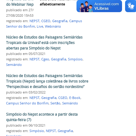
do Webinar Nepst
alfabeticamente
publicado
em 27/08/2020
—
última modificação
em
27/08/2020 15h53
registrado em:
NEPST
,
CGEO
,
Geografia
,
Campus
Senhor do Bonfim
,
Live
,
Webinário
Núcleo de Estudos das Paisagens Semiáridas
Tropicais da Univasf está com inscrições
abertas para Simpósio do Nepst
publicado
em 05/07/2021
registrado em:
NEPST
,
Cgeo
,
Geografia
,
Simpósio
,
Semiárido
Núcleo de Estudos das Paisagens Semiáridas
Tropicais (Nepst) lança coletânea de livros sobre
“Perspectivas e desafios do sertão nordestino”
publicado
em 03/02/2022
registrado em:
NEPST
,
Geografia
,
CGEO
,
E-Book
,
Campus Senhor do Bonfim
,
Sertão
,
Semiárido
Simpósio do Nepst acontece a partir desta
quinta-feira (7)
publicado
em 06/10/2021
registrado em:
Simpósio
,
NEPST
,
Geografia
,