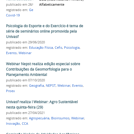
Alfabeticamente
publicado
em 26/06/2020
registrado em:
Geografia
,
NEPST
,
Evento
,
Webinar
,
Covid-19
Psicologia do Esporte e do Exercício é tema de
série de seminários online promovida pela
Univasf
publicado
em 29/06/2020
registrado em:
Educação Física
,
Cefis
,
Psicologia
,
Evento
,
Webinar
Webinar Nepst realiza edição especial sobre
Contribuições da Geomorfologia para o
Planejamento Ambiental
publicado
em 07/10/2020
registrado em:
Geografia
,
NEPST
,
Webinar
,
Evento
,
Proex
Univasf realiza I Webinar: Agro Sustentável
nesta quinta-feira (29)
publicado
em 27/04/2021
registrado em:
Agropecuária
,
Bioinsumos
,
Webinar
,
Inovação
,
CCA