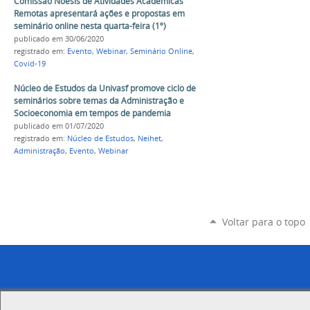
Comissão Noésis de Atividades Acadêmicas
Remotas apresentará ações e propostas em
seminário online nesta quarta-feira (1º)
publicado
em 30/06/2020
registrado em:
Evento
,
Webinar
,
Seminário Online
,
Covid-19
Núcleo de Estudos da Univasf promove ciclo de
seminários sobre temas da Administração e
Socioeconomia em tempos de pandemia
publicado
em 01/07/2020
registrado em:
Núcleo de Estudos
,
Neihet
,
Administração
,
Evento
,
Webinar
Voltar para o topo