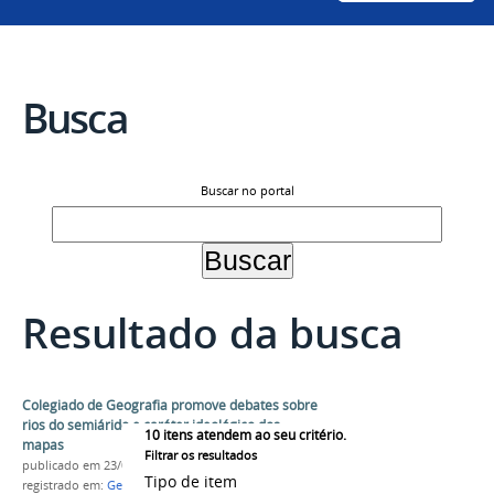
Busca
Buscar no portal
Resultado da busca
Colegiado de Geografia promove debates sobre
rios do semiárido e caráter ideológico dos
10
itens atendem ao seu critério.
mapas
Filtrar os resultados
publicado
em 23/07/2020
Tipo de item
registrado em:
Geografia
,
NEPST
,
Webinar
,
Evento