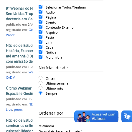
Selecionar Todos/Nenhum
9º Webinar do Núcleo de Estudos das Paisagens
Áudio
Semiáridas Tropicais da Univasf aborda
Página
docência em Geografia
Evento
publicado
em 24/09/2020
Conteúdo Externo
registrado em:
Geografia
,
NEPST
,
Webinar
,
Evento
,
Arquivo
Proex
Pasta
Link
Núcleo de Estudos Interdisciplinares em
Capa
História, Economia e Tecnologia disponibiliza
Notícia
até amanhã (13) vídeos do I Ciclo de Seminários
Multimídia
com emissão de certificado
Notícias desde
publicado
em 12/08/2020
registrado em:
Webinar
,
Neihet
,
Administração
,
CADM
Ontem
Última semana
Último Webinar Nepst do ano discute Análise
Último mês
Espacial e Geoindicadores nesta sexta-feira (4)
Sempre
publicado
em 03/12/2020
registrado em:
NEPST
,
Webinar
,
Geografia
,
Extensão
,
Live
,
proex
Ordenar por
Núcleo de Estudos da Univasf promove
seminários online sobre Geografia,
relevância
vulnerabilidade social e questões ambientais
Data (mais Recente Primeiro)