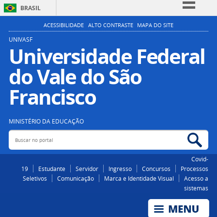
BRASIL
Simplifique!
ACESSIBILIDADE
ALTO CONTRASTE
MAPA DO SITE
Comunica BR
UNIVASF
Universidade Federal
Participe
do Vale do São
Acesso à informação
Legislação
Francisco
Canais
MINISTÉRIO DA EDUCAÇÃO
Buscar no portal
Bus
Covid-
19
Estudante
Servidor
Ingresso
Concursos
Processos
Seletivos
Comunicação
Marca e Identidade Visual
Acesso a
sistemas