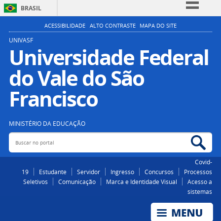
BRASIL
Simplifique!
ACESSIBILIDADE
ALTO CONTRASTE
MAPA DO SITE
Comunica BR
UNIVASF
Universidade Federal
Participe
do Vale do São
Acesso à informação
Legislação
Francisco
Canais
MINISTÉRIO DA EDUCAÇÃO
Buscar no portal
Bus
Covid-
19
Estudante
Servidor
Ingresso
Concursos
Processos
Seletivos
Comunicação
Marca e Identidade Visual
Acesso a
sistemas