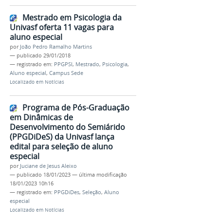
Mestrado em Psicologia da
Univasf oferta 11 vagas para
aluno especial
por
João Pedro Ramalho Martins
—
publicado
29/01/2018
— registrado em:
PPGPSI
,
Mestrado
,
Psicologia
,
Aluno especial
,
Campus Sede
Localizado em
Notícias
Programa de Pós-Graduação
em Dinâmicas de
Desenvolvimento do Semiárido
(PPGDiDeS) da Univasf lança
edital para seleção de aluno
especial
por
Juciane de Jesus Aleixo
—
publicado
18/01/2023
—
última modificação
18/01/2023 10h16
— registrado em:
PPGDiDes
,
Seleção
,
Aluno
especial
Localizado em
Notícias