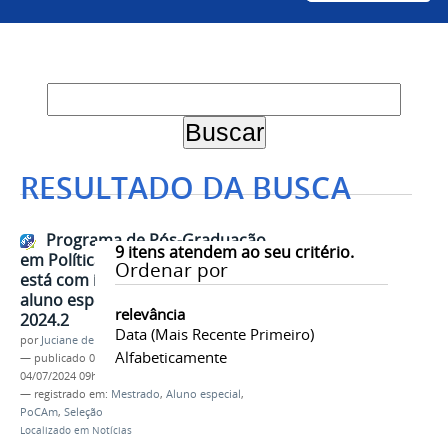
RESULTADO DA BUSCA
Programa de Pós-Graduação
9
itens atendem ao seu critério.
em Política, Cultura e Ambiente
Ordenar por
está com inscrições abertas para
aluno especial do Período Letivo
relevância
2024.2
Data (mais Recente Primeiro)
por
Juciane de Jesus Aleixo
Alfabeticamente
—
publicado
04/07/2024
—
última modificação
04/07/2024 09h50
— registrado em:
Mestrado
,
Aluno especial
,
PoCAm
,
Seleção
Localizado em
Notícias