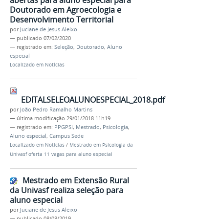
abertas para aluno especial para
Doutorado em Agroecologia e
Desenvolvimento Territorial
por
Juciane de Jesus Aleixo
—
publicado
07/02/2020
— registrado em:
Seleção
,
Doutorado
,
Aluno
especial
Localizado em
Notícias
EDITALSELEOALUNOESPECIAL_2018.pdf
por
João Pedro Ramalho Martins
—
última modificação
29/01/2018 11h19
— registrado em:
PPGPSI
,
Mestrado
,
Psicologia
,
Aluno especial
,
Campus Sede
Localizado em
Notícias
/
Mestrado em Psicologia da
Univasf oferta 11 vagas para aluno especial
Mestrado em Extensão Rural
da Univasf realiza seleção para
aluno especial
por
Juciane de Jesus Aleixo
—
publicado
08/08/2019