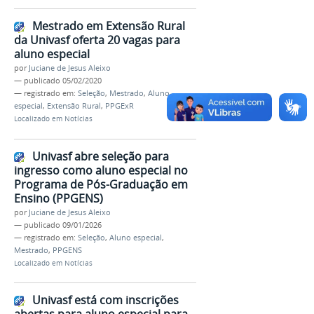
Mestrado em Extensão Rural
da Univasf oferta 20 vagas para
aluno especial
por
Juciane de Jesus Aleixo
—
publicado
05/02/2020
— registrado em:
Seleção
,
Mestrado
,
Aluno
especial
,
Extensão Rural
,
PPGExR
Localizado em
Notícias
Univasf abre seleção para
ingresso como aluno especial no
Programa de Pós-Graduação em
Ensino (PPGENS)
por
Juciane de Jesus Aleixo
—
publicado
09/01/2026
— registrado em:
Seleção
,
Aluno especial
,
Mestrado
,
PPGENS
Localizado em
Notícias
Univasf está com inscrições