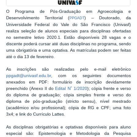
O Programa de Pós-Graduação em Agroecologia e
Desenvolvimento Territorial (
) – Doutorado, da
PPGADT
Universidade Federal do Vale do São Francisco (Univasf)
realiza seleção de alunos especiais para disciplinas ofertadas
no semestre letivo 2020.1. Estão disponíveis 28 vagas e o
discente poderá cursar até duas disciplinas no programa, sendo
uma obrigatória e uma optativa. As matrículas podem ser feitas
até o dia 13 de fevereiro.
As inscrições são realizadas pelo e-mail eletrônico
ppgadt@univasf.edu.br
, com os seguintes documentos
anexados em PDF: formulário de inscrição devidamente
preenchido (Anexo II do
Edital N˚ 1/2020
); cópia frente e verso
do diploma de graduação; cópia simples frente e verso do
diploma de pós-graduação (stricto sensu), nível mestrado
(acadêmico e/ou profissional); cópia de RG e CPF; uma foto
3x4; e link do Currículo Lattes.
As disciplinas obrigatórias e optativas disponíveis para aluno
especial são: Epistemologia e Metodologia da Pesquisa