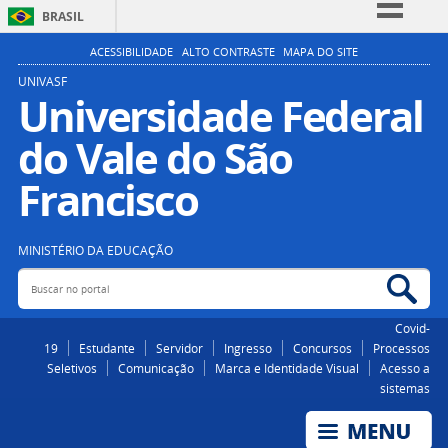
BRASIL
Simplifique!
ACESSIBILIDADE
ALTO CONTRASTE
MAPA DO SITE
Comunica BR
UNIVASF
Universidade Federal
Participe
do Vale do São
Acesso à informação
Legislação
Francisco
Canais
MINISTÉRIO DA EDUCAÇÃO
Buscar no portal
Bus
Covid-
19
Estudante
Servidor
Ingresso
Concursos
Processos
Seletivos
Comunicação
Marca e Identidade Visual
Acesso a
sistemas