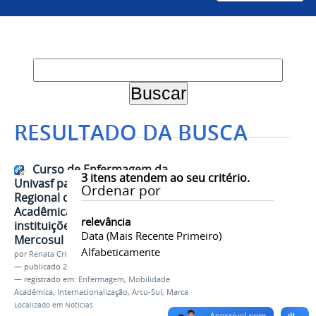
RESULTADO DA BUSCA
Curso de Enfermagem da
3
itens atendem ao seu critério.
Univasf participará do Programa
Ordenar por
Regional de Mobilidade
Acadêmica (Marca) para
relevância
instituições de ensino superior do
Data (mais Recente Primeiro)
Mercosul
Alfabeticamente
por
Renata Cristina de Sá Barreto Freitas
—
publicado
26/03/2025
— registrado em:
Enfermagem
,
Mobilidade
Acadêmica
,
Internacionalização
,
Arcu-Sul
,
Marca
Localizado em
Notícias