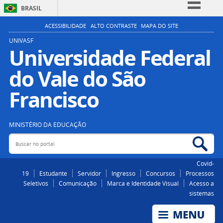
BRASIL
Simplifique!
ACESSIBILIDADE
ALTO CONTRASTE
MAPA DO SITE
Comunica BR
UNIVASF
Universidade Federal
Participe
do Vale do São
Acesso à informação
Legislação
Francisco
Canais
MINISTÉRIO DA EDUCAÇÃO
Buscar no portal
Bus
Covid-
19
Estudante
Servidor
Ingresso
Concursos
Processos
Seletivos
Comunicação
Marca e Identidade Visual
Acesso a
sistemas