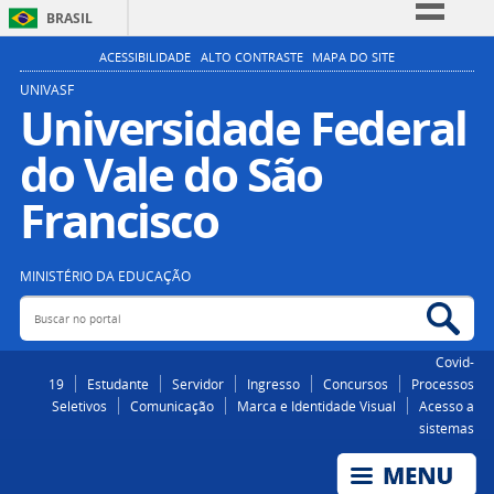
BRASIL
Simplifique!
ACESSIBILIDADE
ALTO CONTRASTE
MAPA DO SITE
Comunica BR
UNIVASF
Universidade Federal
Participe
do Vale do São
Acesso à informação
Legislação
Francisco
Canais
MINISTÉRIO DA EDUCAÇÃO
Buscar no portal
Bus
Covid-
19
Estudante
Servidor
Ingresso
Concursos
Processos
Seletivos
Comunicação
Marca e Identidade Visual
Acesso a
sistemas