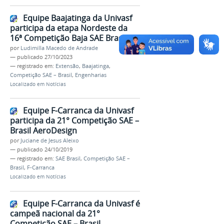
Equipe Baajatinga da Univasf
participa da etapa Nordeste da
16ª Competição Baja SAE Brasil
por
Ludimilla Macedo de Andrade
—
publicado
27/10/2023
— registrado em:
Extensão
,
Baajatinga
,
Competição SAE – Brasil
,
Engenharias
Localizado em
Notícias
Equipe F-Carranca da Univasf
participa da 21° Competição SAE –
Brasil AeroDesign
por
Juciane de Jesus Aleixo
—
publicado
24/10/2019
— registrado em:
SAE Brasil
,
Competição SAE –
Brasil
,
F-Carranca
Localizado em
Notícias
Equipe F-Carranca da Univasf é
campeã nacional da 21°
Competição SAE – Brasil