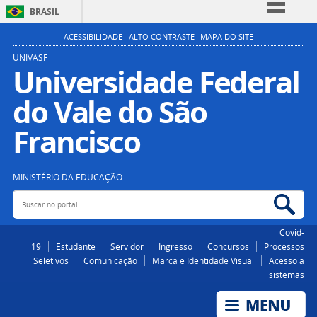
BRASIL
Simplifique!
ACESSIBILIDADE
ALTO CONTRASTE
MAPA DO SITE
Comunica BR
UNIVASF
Universidade Federal
Participe
do Vale do São
Acesso à informação
Legislação
Francisco
Canais
MINISTÉRIO DA EDUCAÇÃO
Buscar no portal
Bus
Covid-
19
Estudante
Servidor
Ingresso
Concursos
Processos
Seletivos
Comunicação
Marca e Identidade Visual
Acesso a
sistemas