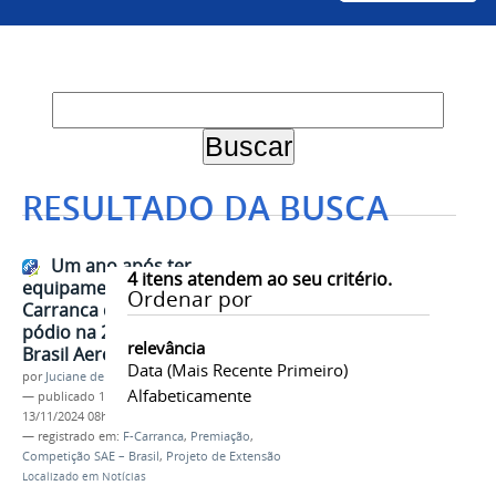
RESULTADO DA BUSCA
Um ano após ter
4
itens atendem ao seu critério.
equipamentos furtados, equipe F-
Ordenar por
Carranca da Univasf conquista
pódio na 26ª Competição SAE
relevância
Brasil AeroDesign
Data (mais Recente Primeiro)
por
Juciane de Jesus Aleixo
Alfabeticamente
—
publicado
12/11/2024
—
última modificação
13/11/2024 08h50
— registrado em:
F-Carranca
,
Premiação
,
Competição SAE – Brasil
,
Projeto de Extensão
Localizado em
Notícias