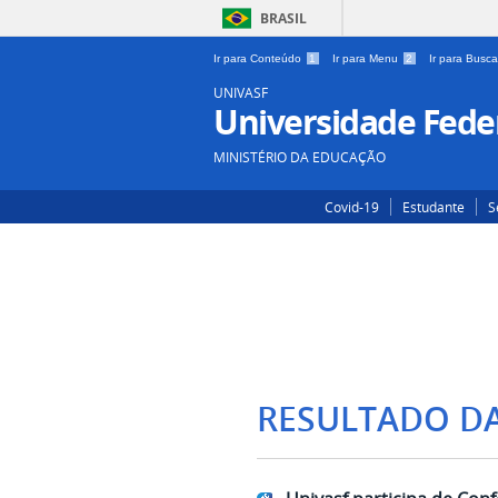
BRASIL
Ir para Conteúdo
1
Ir para Menu
2
Ir para Busc
UNIVASF
Universidade Feder
MINISTÉRIO DA EDUCAÇÃO
Covid-19
Estudante
S
RESULTADO D