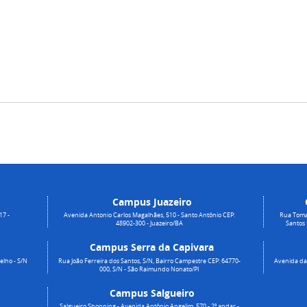
Campus Juazeiro
17 -
Avenida Antonio Carlos Magalhães, 510 - Santo Antônio CEP:
Rua Toma
48902-300 - Juazeiro/BA
Santos
Campus Serra da Capivara
elho - S/N
Rua João Ferreira dos Santos, S/N, Bairro Campestre CEP: 64770-
Avenida da 
000, S/N - São Raimundo Nonato/PI
Campus Salgueiro
Salgueiro Shopping - Avenida Antônio Angelim, 570 - 2º andar -