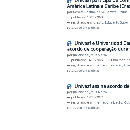
Univasf participa de Con
América Latina e Caribe (Cre
por
Renata Cristina de Sá Barreto Freitas
—
publicado
13/03/2024
— registrado em:
Cres+5
,
Educação Superi
Localizado em
Notícias
Univasf e Universidad Ce
acordo de cooperação duran
por
Juciane de Jesus Aleixo
—
publicado
14/03/2024
—
última modifi
— registrado em:
Internacionalização
,
Cre
Localizado em
Notícias
Univasf assina acordo d
por
Juciane de Jesus Aleixo
—
publicado
18/03/2024
— registrado em:
Internacionalização
,
Coo
Localizado em
Notícias