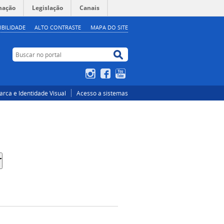
mação
Legislação
Canais
IBILIDADE
ALTO CONTRASTE
MAPA DO SITE
Buscar no portal
Buscar no portal
Instagram
Facebook
YouTube
rca e Identidade Visual
Acesso a sistemas