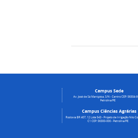
Campus Sede
Av. José de Sá Maniçoba, S/N - Centro CEP: 56304-9
Petrolina/PE
Campus Ciências Agrárias
Rodovia BR 407, 12 Lote 543 - Projeto de Irrigação Nilo Co
C1 CEP: 56300-000 - Petrolina/PE