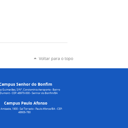
Voltar para o topo
Campus Senhor do Bonfim
z Guimarães, S/N°, Condomínio Aeroporto - Bairro
 Dumont - CEP: 48970-000 - Senhor do Bonfim/BA
Campus Paulo Afonso
Amizade, 1900 - Sal Torrado - Paulo Afonso/BA - CEP:
48605-780