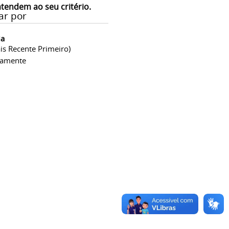
atendem ao seu critério.
ar por
ia
is Recente Primeiro)
camente