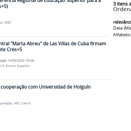
ferência Regional de Educação Superior para a
3
itens 
s+5)
Orden
relevânc
or
,
MEC
Data (ma
Alfabeti
ntral "Marta Abreu" de Las Villas de Cuba firmam
te Cres+5
cação
14/03/2024 15h38
s+5
,
Ensino Superior
e cooperação com Universidad de Holguín
peração
,
ARI
,
Cres+5