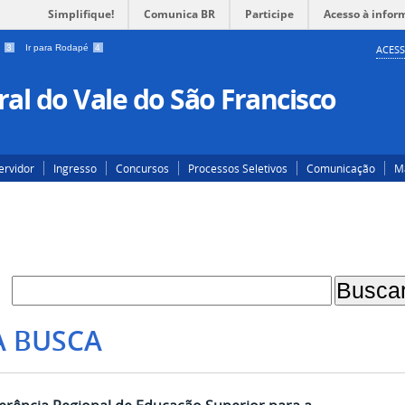
Simplifique!
Comunica BR
Participe
Acesso à infor
a
3
Ir para Rodapé
4
ACESS
al do Vale do São Francisco
ervidor
Ingresso
Concursos
Processos Seletivos
Comunicação
Ma
A BUSCA