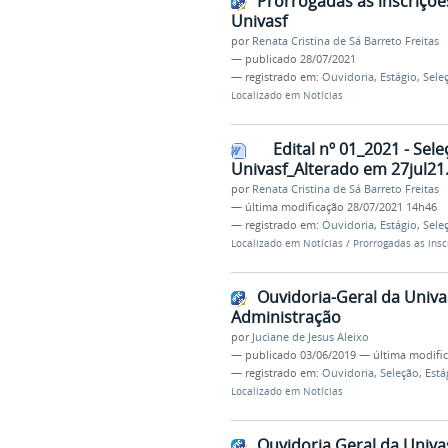
Prorrogadas as inscriçõe
Univasf
por
Renata Cristina de Sá Barreto Freitas
—
publicado
28/07/2021
— registrado em:
Ouvidoria
,
Estágio
,
Sele
Localizado em
Notícias
Edital nº 01_2021 - Sel
Univasf_Alterado em 27jul21
por
Renata Cristina de Sá Barreto Freitas
—
última modificação
28/07/2021 14h46
— registrado em:
Ouvidoria
,
Estágio
,
Sele
Localizado em
Notícias
/
Prorrogadas as insc
Ouvidoria-Geral da Univas
Administração
por
Juciane de Jesus Aleixo
—
publicado
03/06/2019
—
última modifi
— registrado em:
Ouvidoria
,
Seleção
,
Está
Localizado em
Notícias
Ouvidoria Geral da Univas