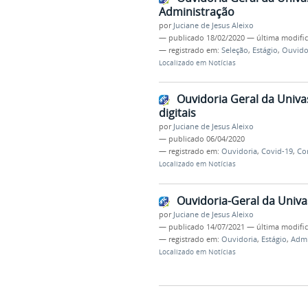
Administração
por
Juciane de Jesus Aleixo
—
publicado
18/02/2020
—
última modifi
— registrado em:
Seleção
,
Estágio
,
Ouvido
Localizado em
Notícias
Ouvidoria Geral da Univ
digitais
por
Juciane de Jesus Aleixo
—
publicado
06/04/2020
— registrado em:
Ouvidoria
,
Covid-19
,
Co
Localizado em
Notícias
Ouvidoria-Geral da Univa
por
Juciane de Jesus Aleixo
—
publicado
14/07/2021
—
última modifi
— registrado em:
Ouvidoria
,
Estágio
,
Admi
Localizado em
Notícias