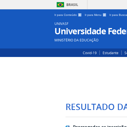
BRASIL
Ir para Conteúdo
1
Ir para Menu
2
Ir para Busc
UNIVASF
Universidade Feder
MINISTÉRIO DA EDUCAÇÃO
Covid-19
Estudante
S
RESULTADO D