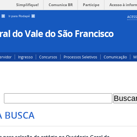
Simplifique!
Comunica BR
Participe
Acesso à infor
a
3
Ir para Rodapé
4
ACESS
al do Vale do São Francisco
ervidor
Ingresso
Concursos
Processos Seletivos
Comunicação
Ma
A BUSCA