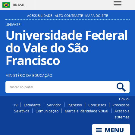
BRASIL
Simplifique!
ACESSIBILIDADE
ALTO CONTRASTE
MAPA DO SITE
Comunica BR
UNIVASF
Universidade Federal
Participe
do Vale do São
Acesso à informação
Legislação
Francisco
Canais
MINISTÉRIO DA EDUCAÇÃO
Buscar no portal
Bus
Covid-
19
Estudante
Servidor
Ingresso
Concursos
Processos
Seletivos
Comunicação
Marca e Identidade Visual
Acesso a
sistemas