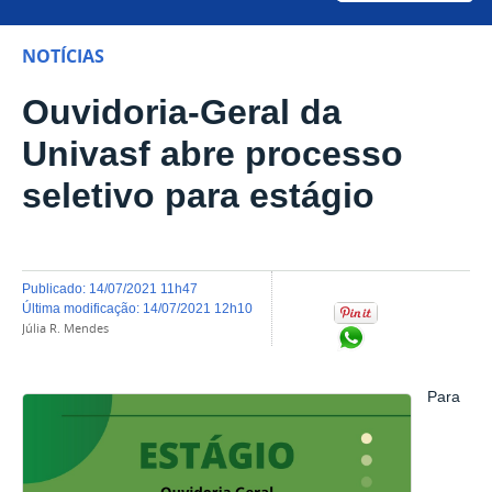
NOTÍCIAS
Ouvidoria-Geral da
Univasf abre processo
seletivo para estágio
publicado
:
14/07/2021 11h47
última modificação
:
14/07/2021 12h10
Júlia R. Mendes
Compartilhar no Wh
Para