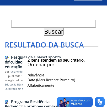
RESULTADO DA BUSCA
Pesquisa da Univasf aponta
2
itens atendem ao seu critério.
dificuldades do ensino remoto na
Ordenar por
educação básica
por
Juciane de Jesus Aleixo
relevância
—
publicado
12/08/2021
Data (mais Recente Primeiro)
— registrado em:
PRP
,
Licenciatura
,
Ensino
,
Educação Básica
,
Ciências Sociais
Alfabeticamente
Localizado em
Notícias
Programa Residência
Pedagógica promove seminário