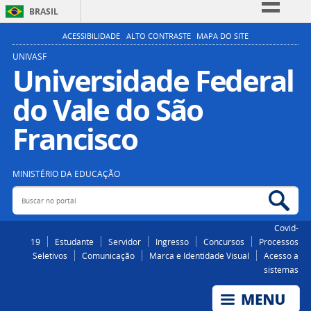
BRASIL
Simplifique!
ACESSIBILIDADE
ALTO CONTRASTE
MAPA DO SITE
Comunica BR
UNIVASF
Universidade Federal
Participe
do Vale do São
Acesso à informação
Legislação
Francisco
Canais
MINISTÉRIO DA EDUCAÇÃO
Buscar no portal
Bus
Covid-
19
Estudante
Servidor
Ingresso
Concursos
Processos
Seletivos
Comunicação
Marca e Identidade Visual
Acesso a
sistemas