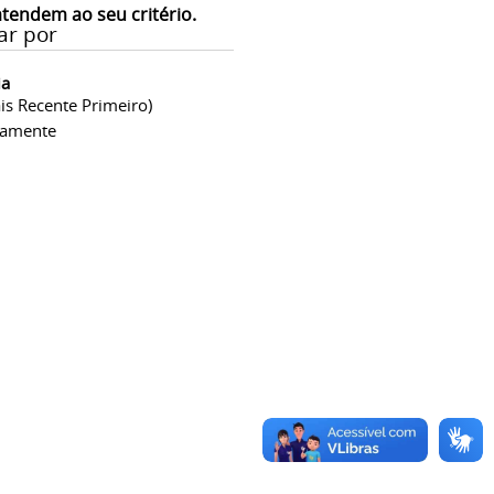
atendem ao seu critério.
ar por
ia
is Recente Primeiro)
camente