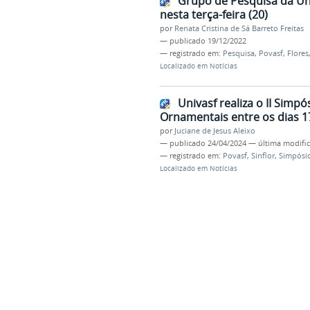
Grupo de Pesquisa da Uni
nesta terça-feira (20)
por
Renata Cristina de Sá Barreto Freitas
—
publicado
19/12/2022
— registrado em:
Pesquisa
,
Povasf
,
Flores
Localizado em
Notícias
Univasf realiza o II Simp
Ornamentais entre os dias 17
por
Juciane de Jesus Aleixo
—
publicado
24/04/2024
—
última modifi
— registrado em:
Povasf
,
Sinflor
,
Simpósi
Localizado em
Notícias