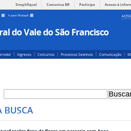
Simplifique!
Comunica BR
Participe
Acesso à infor
a
3
Ir para Rodapé
4
ACESS
al do Vale do São Francisco
ervidor
Ingresso
Concursos
Processos Seletivos
Comunicação
Ma
A BUSCA