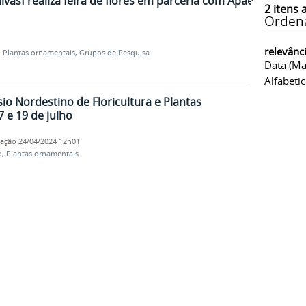
vasf realiza feira de flores em parceria com Apae
2
itens 
Orden
relevânc
,
Plantas ornamentais
,
Grupos de Pesquisa
Data (ma
Alfabeti
ósio Nordestino de Floricultura e Plantas
 e 19 de julho
cação
24/04/2024 12h01
o
,
Plantas ornamentais