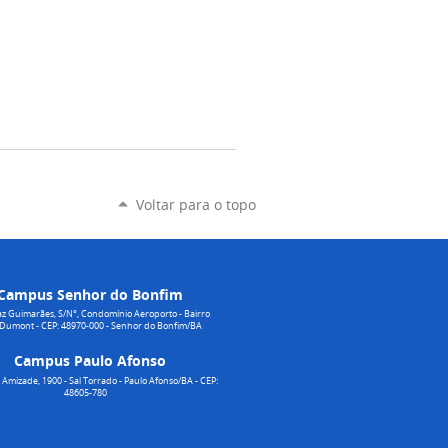
Voltar para o topo
Campus Senhor do Bonfim
z Guimarães, S/N°, Condomínio Aeroporto - Bairro
 Dumont - CEP: 48970-000 - Senhor do Bonfim/BA
Campus Paulo Afonso
Amizade, 1900 - Sal Torrado - Paulo Afonso/BA - CEP:
48605-780