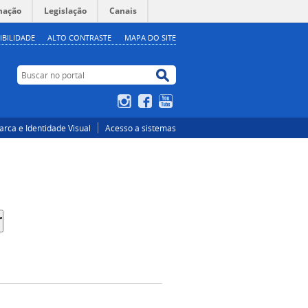
mação
Legislação
Canais
IBILIDADE
ALTO CONTRASTE
MAPA DO SITE
Buscar no portal
Buscar no portal
Instagram
Facebook
YouTube
rca e Identidade Visual
Acesso a sistemas