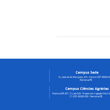
Campus Sede
Av. José de Sá Maniçoba, S/N - Centro CEP: 56304-9
Petrolina/PE
Campus Ciências Agrárias
Rodovia BR 407, 12 Lote 543 - Projeto de Irrigação Nilo Co
C1 CEP: 56300-000 - Petrolina/PE