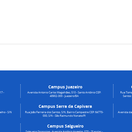
Campus Juazeiro
17 -
Avenida Antonio Carlos Magalhães, 510 - Santo Antônio CEP:
Rua Toma
48902-300 - Juazeiro/BA
Santos
Campus Serra da Capivara
elho - S/N
Rua João Ferreira dos Santos, S/N, Bairro Campestre CEP: 64770-
Avenida da 
000, S/N - São Raimundo Nonato/PI
Campus Salgueiro
Salgueiro Shopping - Avenida Antônio Angelim, 570 - 2º andar -