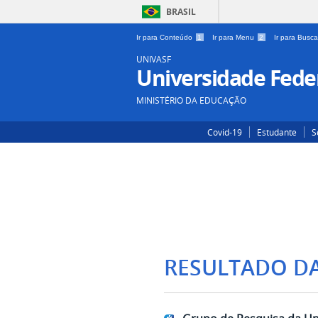
BRASIL
Ir para Conteúdo
1
Ir para Menu
2
Ir para Busc
UNIVASF
Universidade Feder
MINISTÉRIO DA EDUCAÇÃO
Covid-19
Estudante
S
RESULTADO D