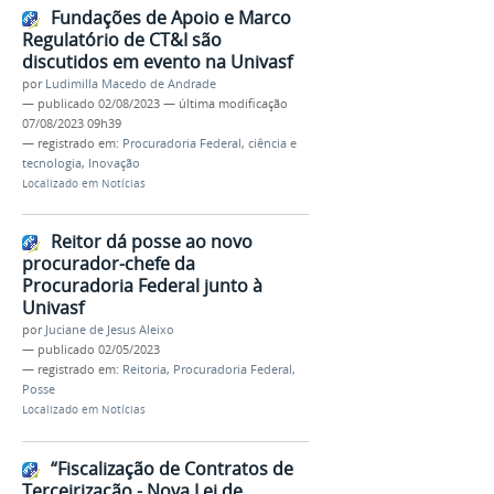
Fundações de Apoio e Marco
Regulatório de CT&I são
discutidos em evento na Univasf
por
Ludimilla Macedo de Andrade
—
publicado
02/08/2023
—
última modificação
07/08/2023 09h39
— registrado em:
Procuradoria Federal
,
ciência e
tecnologia
,
Inovação
Localizado em
Notícias
Reitor dá posse ao novo
procurador-chefe da
Procuradoria Federal junto à
Univasf
por
Juciane de Jesus Aleixo
—
publicado
02/05/2023
— registrado em:
Reitoria
,
Procuradoria Federal
,
Posse
Localizado em
Notícias
“Fiscalização de Contratos de
Terceirização - Nova Lei de