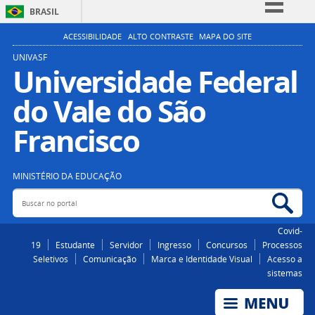
BRASIL
Simplifique!
ACESSIBILIDADE
ALTO CONTRASTE
MAPA DO SITE
Comunica BR
UNIVASF
Universidade Federal
Participe
do Vale do São
Acesso à informação
Legislação
Francisco
Canais
MINISTÉRIO DA EDUCAÇÃO
Buscar no portal
Bus
Covid-
19
Estudante
Servidor
Ingresso
Concursos
Processos
Seletivos
Comunicação
Marca e Identidade Visual
Acesso a
sistemas