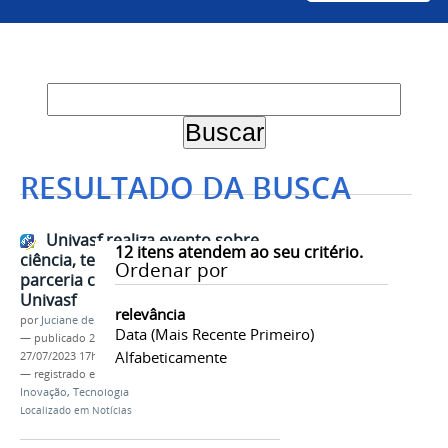
RESULTADO DA BUSCA
Univasf realiza evento sobre
12
itens atendem ao seu critério.
ciência, tecnologia e inovação em
Ordenar por
parceria com IFSertãoPE e HU-
Univasf
relevância
por
Juciane de Jesus Aleixo
Data (mais Recente Primeiro)
—
publicado
27/07/2023
—
última modificação
Alfabeticamente
27/07/2023 17h11
— registrado em:
Procuradoria Federal
,
Evento
,
Inovação
,
Tecnologia
Localizado em
Notícias