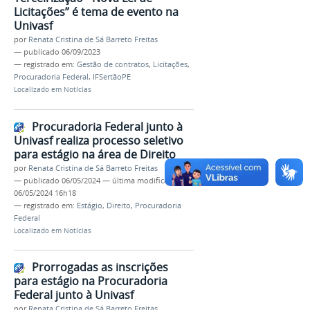
Licitações” é tema de evento na
Univasf
por
Renata Cristina de Sá Barreto Freitas
—
publicado
06/09/2023
— registrado em:
Gestão de contratos
,
Licitações
,
Procuradoria Federal
,
IFSertãoPE
Localizado em
Notícias
Procuradoria Federal junto à
Univasf realiza processo seletivo
para estágio na área de Direito
por
Renata Cristina de Sá Barreto Freitas
—
publicado
06/05/2024
—
última modificação
06/05/2024 16h18
— registrado em:
Estágio
,
Direito
,
Procuradoria
Federal
Localizado em
Notícias
Prorrogadas as inscrições
para estágio na Procuradoria
Federal junto à Univasf
por
Renata Cristina de Sá Barreto Freitas