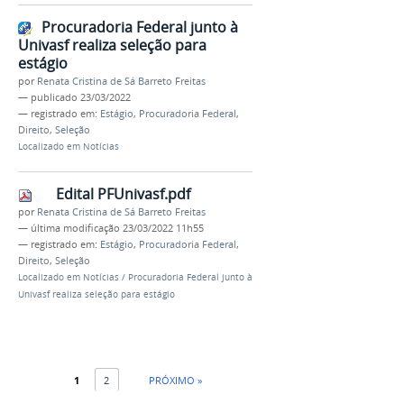
Procuradoria Federal junto à
Univasf realiza seleção para
estágio
por
Renata Cristina de Sá Barreto Freitas
—
publicado
23/03/2022
— registrado em:
Estágio
,
Procuradoria Federal
,
Direito
,
Seleção
Localizado em
Notícias
Edital PFUnivasf.pdf
por
Renata Cristina de Sá Barreto Freitas
—
última modificação
23/03/2022 11h55
— registrado em:
Estágio
,
Procuradoria Federal
,
Direito
,
Seleção
Localizado em
Notícias
/
Procuradoria Federal junto à
Univasf realiza seleção para estágio
1
2
PRÓXIMO »