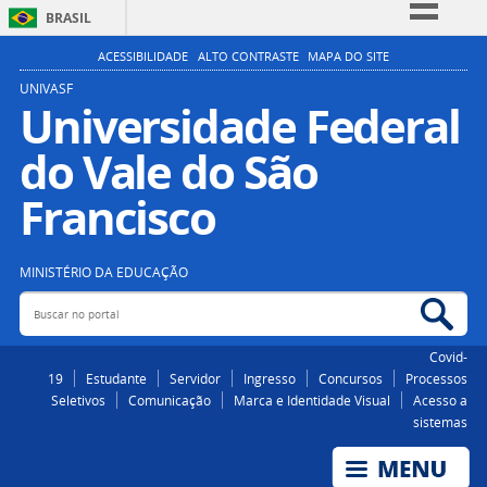
BRASIL
Simplifique!
ACESSIBILIDADE
ALTO CONTRASTE
MAPA DO SITE
Comunica BR
UNIVASF
Universidade Federal
Participe
do Vale do São
Acesso à informação
Legislação
Francisco
Canais
MINISTÉRIO DA EDUCAÇÃO
Buscar no portal
Bus
Covid-
19
Estudante
Servidor
Ingresso
Concursos
Processos
Seletivos
Comunicação
Marca e Identidade Visual
Acesso a
sistemas