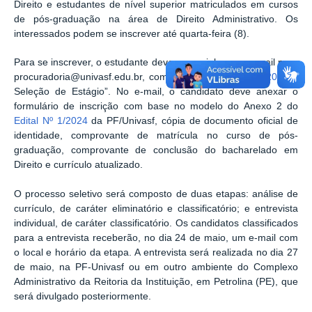
Direito e estudantes de nível superior matriculados em cursos
de pós-graduação na área de Direito Administrativo. Os
interessados podem se inscrever até quarta-feira (8).
Para se inscrever, o estudante deve encaminhar um e-mail para
procuradoria@univasf.edu.br, com o assunto “
Edital 01/2024
–
Seleção de Estágio”. No e-mail, o candidato deve anexar o
formulário de inscrição com base no modelo do Anexo 2 do
Edital Nº 1/2024
da PF/Univasf, cópia de documento oficial de
identidade, comprovante de matrícula no curso de pós-
graduação, comprovante de conclusão do bacharelado em
Direito e currículo atualizado.
O processo seletivo será composto de duas etapas: análise de
currículo, de caráter eliminatório e classificatório; e entrevista
individual, de caráter classificatório. Os candidatos classificados
para a entrevista receberão, no dia 24 de maio, um e-mail com
o local e horário da etapa. A entrevista será realizada no dia 27
de maio, na PF-Univasf ou em outro ambiente do Complexo
Administrativo da Reitoria da Instituição, em Petrolina (PE), que
será divulgado posteriormente.