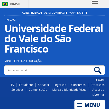
BRASIL
Simplifique!
ACESSIBILIDADE
ALTO CONTRASTE
MAPA DO SITE
Comunica BR
UNIVASF
Universidade Federal
Participe
do Vale do São
Acesso à informação
Legislação
Francisco
Canais
MINISTÉRIO DA EDUCAÇÃO
Buscar no portal
Bus
Covid-
19
Estudante
Servidor
Ingresso
Concursos
Processos
Seletivos
Comunicação
Marca e Identidade Visual
Acesso a
sistemas