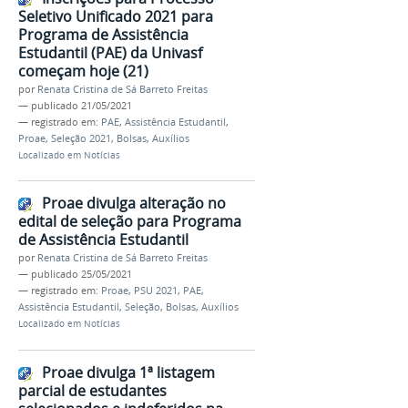
Seletivo Unificado 2021 para
Programa de Assistência
Estudantil (PAE) da Univasf
começam hoje (21)
por
Renata Cristina de Sá Barreto Freitas
—
publicado
21/05/2021
— registrado em:
PAE
,
Assistência Estudantil
,
Proae
,
Seleção 2021
,
Bolsas
,
Auxílios
Localizado em
Notícias
Proae divulga alteração no
edital de seleção para Programa
de Assistência Estudantil
por
Renata Cristina de Sá Barreto Freitas
—
publicado
25/05/2021
— registrado em:
Proae
,
PSU 2021
,
PAE
,
Assistência Estudantil
,
Seleção
,
Bolsas
,
Auxílios
Localizado em
Notícias
Proae divulga 1ª listagem
parcial de estudantes