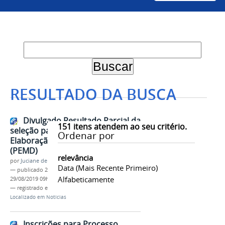
RESULTADO DA BUSCA
Divulgado Resultado Parcial da
151
itens atendem ao seu critério.
seleção para o Programa de
Ordenar por
Elaboração de Material Didático
(PEMD)
relevância
por
Juciane de Jesus Aleixo
Data (mais Recente Primeiro)
—
publicado
29/08/2019
—
última modificação
Alfabeticamente
29/08/2019 09h37
— registrado em:
Proae
,
PEMD
Localizado em
Notícias
Inscrições para Processo