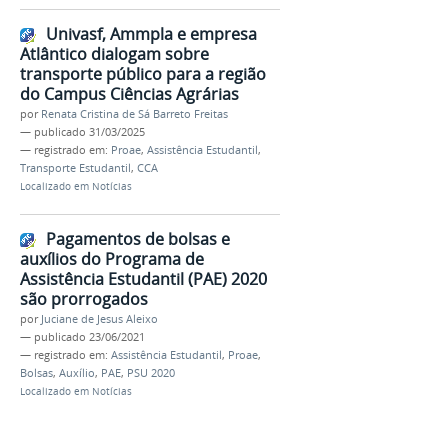
Univasf, Ammpla e empresa
Atlântico dialogam sobre
transporte público para a região
do Campus Ciências Agrárias
por
Renata Cristina de Sá Barreto Freitas
—
publicado
31/03/2025
— registrado em:
Proae
,
Assistência Estudantil
,
Transporte Estudantil
,
CCA
Localizado em
Notícias
Pagamentos de bolsas e
auxílios do Programa de
Assistência Estudantil (PAE) 2020
são prorrogados
por
Juciane de Jesus Aleixo
—
publicado
23/06/2021
— registrado em:
Assistência Estudantil
,
Proae
,
Bolsas
,
Auxílio
,
PAE
,
PSU 2020
Localizado em
Notícias