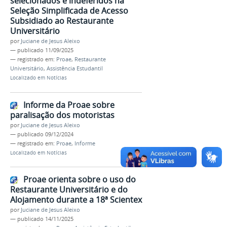
selecionados e indeferidos na
Seleção Simplificada de Acesso
Subsidiado ao Restaurante
Universitário
por
Juciane de Jesus Aleixo
—
publicado
11/09/2025
— registrado em:
Proae
,
Restaurante
Universitário
,
Assistência Estudantil
Localizado em
Notícias
Informe da Proae sobre
paralisação dos motoristas
por
Juciane de Jesus Aleixo
—
publicado
09/12/2024
— registrado em:
Proae
,
Informe
Localizado em
Notícias
Proae orienta sobre o uso do
Restaurante Universitário e do
Alojamento durante a 18ª Scientex
por
Juciane de Jesus Aleixo
—
publicado
14/11/2025