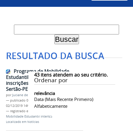
RESULTADO DA BUSCA
Programa de Mobilidade
43
itens atendem ao seu critério.
Estudantil InterIES está com
Ordenar por
inscrições abertas para o IF
Sertão-PE
relevância
por
Juciane de Jesus Aleixo
Data (mais Recente Primeiro)
—
publicado
02/12/2019
—
última modificação
Alfabeticamente
02/12/2019 14h10
— registrado em:
Proen
,
Mobilidade Estudantil
,
Mobilidade Estudantil InterIES
Localizado em
Notícias