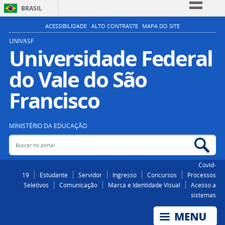
BRASIL
Simplifique!
ACESSIBILIDADE
ALTO CONTRASTE
MAPA DO SITE
Comunica BR
UNIVASF
Universidade Federal
Participe
do Vale do São
Acesso à informação
Legislação
Francisco
Canais
MINISTÉRIO DA EDUCAÇÃO
Buscar no portal
Bus
Covid-
19
Estudante
Servidor
Ingresso
Concursos
Processos
Seletivos
Comunicação
Marca e Identidade Visual
Acesso a
sistemas