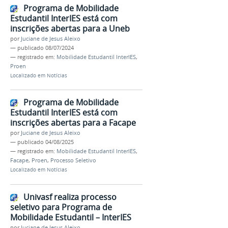
Programa de Mobilidade
Estudantil InterIES está com
inscrições abertas para a Uneb
por
Juciane de Jesus Aleixo
—
publicado
08/07/2024
— registrado em:
Mobilidade Estudantil InterIES
,
Proen
Localizado em
Notícias
Programa de Mobilidade
Estudantil InterIES está com
inscrições abertas para a Facape
por
Juciane de Jesus Aleixo
—
publicado
04/08/2025
— registrado em:
Mobilidade Estudantil InterIES
,
Facape
,
Proen
,
Processo Seletivo
Localizado em
Notícias
Univasf realiza processo
seletivo para Programa de
Mobilidade Estudantil – InterIES
por
Juciane de Jesus Aleixo