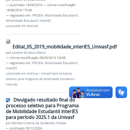
—
publicado
16/08/2018
—
última modificação
16/08/2018 17h26
— registrado em:
PROEN
,
Mobilidade Estudantil
,
Mobilidade Estudantil InterIES
Localizado em
Notícias
Edital_05_2019_mobilidade_interIES_Univasf.pdf
por
Juciane de Jesus Aleixo
—
última modificação
08/03/2019 14h08
— registrado em:
PROEN
,
Mobilidade Estudantil
InterIES
Localizado em
Notícias
/
Univasf abre processo
seletivo para Programa de Mobilidade Estudantil -
Inter-IES
Divulgado resultado final do
processo seletivo para Programa
de Mobilidade Estudantil InterIES
para período 2025.1 da Univasf
por
Renata Cristina de Sá Barreto Freitas
—
publicado
05/12/2024