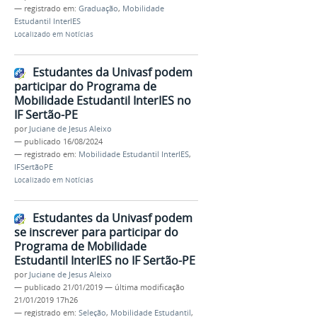
— registrado em:
Graduação
,
Mobilidade
Estudantil InterIES
Localizado em
Notícias
Estudantes da Univasf podem
participar do Programa de
Mobilidade Estudantil InterIES no
IF Sertão-PE
por
Juciane de Jesus Aleixo
—
publicado
16/08/2024
— registrado em:
Mobilidade Estudantil InterIES
,
IFSertãoPE
Localizado em
Notícias
Estudantes da Univasf podem
se inscrever para participar do
Programa de Mobilidade
Estudantil InterIES no IF Sertão-PE
por
Juciane de Jesus Aleixo
—
publicado
21/01/2019
—
última modificação
21/01/2019 17h26
— registrado em:
Seleção
,
Mobilidade Estudantil
,