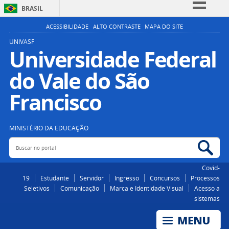
BRASIL
Simplifique!
ACESSIBILIDADE
ALTO CONTRASTE
MAPA DO SITE
Comunica BR
UNIVASF
Universidade Federal
Participe
do Vale do São
Acesso à informação
Legislação
Francisco
Canais
MINISTÉRIO DA EDUCAÇÃO
Buscar no portal
Bus
Covid-
19
Estudante
Servidor
Ingresso
Concursos
Processos
Seletivos
Comunicação
Marca e Identidade Visual
Acesso a
sistemas