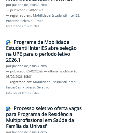
por
Juciane de Jesus Aleixo
—
publicado
01/06/2023
— registrado em:
Mobilidade Estudantil InterIES
,
Processo Seletivo
,
Proen
Localizado em
Notícias
Programa de Mobilidade
Estudantil InterIES abre seleção
na UPE para o período letivo
2026.1
por
Juciane de Jesus Aleixo
—
publicado
05/02/2026
—
última modificação
05/02/2026 10h31
— registrado em:
Mobilidade Estudantil InterIES
,
Inscrições
,
Processo Seletivo
Localizado em
Notícias
Processo seletivo oferta vagas
para Programa de Residência
Multiprofissional em Saúde da
Família da Univasf
por
Juciane de Jesus Aleixo