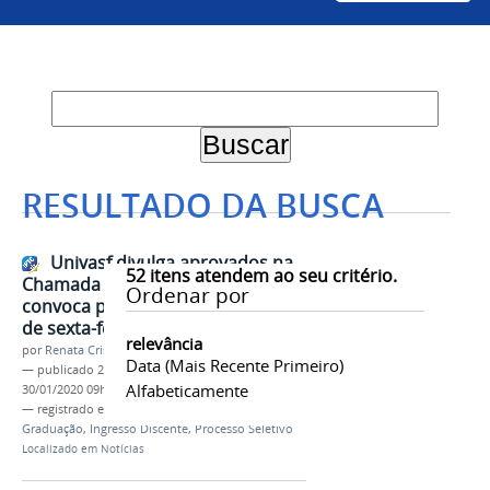
RESULTADO DA BUSCA
Univasf divulga aprovados na
52
itens atendem ao seu critério.
Chamada Regular do Sisu 2020 e
Ordenar por
convoca para matrícula a partir
de sexta-feira (31)
relevância
por
Renata Cristina de Sá Barreto Freitas
Data (mais Recente Primeiro)
—
publicado
29/01/2020
—
última modificação
Alfabeticamente
30/01/2020 09h09
— registrado em:
Sisu
,
Sisu 2020
,
PS-ICG 2020
,
Graduação
,
Ingresso Discente
,
Processo Seletivo
Localizado em
Notícias