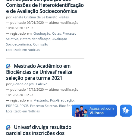
Comissões de Heteroidentificação
e de Avaliação Socioeconômica
por
Renata Cristina de Sá Barreto Freitas
—
publicado
09/01/2020
—
última modificação
10/01/2020 11h53
— registrado em:
Graduação
,
Cotas
,
Processo
Seletivo
,
Heteroidentificação
,
Avaliação
Socioeconômica
,
Comissão
Localizado em
Notícias
Mestrado Acadêmico em
Biociências da Univasf realiza
seleção para turma 2021
por
Juciane de Jesus Aleixo
—
publicado
17/12/2020
—
última modificação
18/12/2020 16h23
— registrado em:
Mestrado
,
Pós-Graduação
,
PRPPGI
,
PPGB
,
Processo Seletivo
,
Biociências
Localizado em
Notícias
Univasf divulga resultado
parcial das inscrições dos