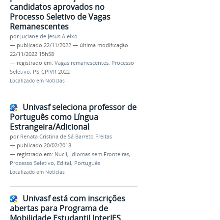
candidatos aprovados no
Processo Seletivo de Vagas
Remanescentes
por
Juciane de Jesus Aleixo
—
publicado
22/11/2022
—
última modificação
22/11/2022 15h58
— registrado em:
Vagas remanescentes
,
Processo
Seletivo
,
PS-CPIVR 2022
Localizado em
Notícias
Univasf seleciona professor de
Português como Língua
Estrangeira/Adicional
por
Renata Cristina de Sá Barreto Freitas
—
publicado
20/02/2018
— registrado em:
Nucli
,
Idiomas sem Fronteiras
,
Processo Seletivo
,
Edital
,
Português
Localizado em
Notícias
Univasf está com inscrições
abertas para Programa de
Mobilidade Estudantil InterIES