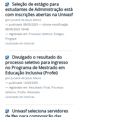
Seleção de estágio para
estudantes de Administração está
com inscrições abertas na Univasf
por
Juciane de Jesus Aleixo
—
publicado
08/05/2023
—
última modificação
08/05/2023 10h46
— registrado em:
Processo Seletivo
,
Estágio
,
Progepe
Localizado em
Notícias
Divulgado o resultado do
processo seletivo para ingresso
no Programa de Mestrado em
Educação Inclusiva (Profei)
por
Juciane de Jesus Aleixo
—
publicado
12/03/2025
— registrado em:
Resultado Final
,
Processo
Seletivo
,
Profei
,
Mestrado
Localizado em
Notícias
Univasf seleciona servidores
de Ifes para composição das