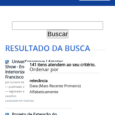
RESULTADO DA BUSCA
Univasf promove I Agrotec
141
itens atendem ao seu critério.
Show - Encontro de Carcinicultura
Ordenar por
Interiorizada do Vale do São
Francisco de 8 a 10 de junho
relevância
por
Juciane de Jesus Aleixo
Data (mais Recente Primeiro)
—
publicado
27/05/2022
Alfabeticamente
— registrado em:
Proex
,
Evento
,
Carcinicultura
,
Lacarbio
Localizado em
Notícias
Projeto de Extensão do