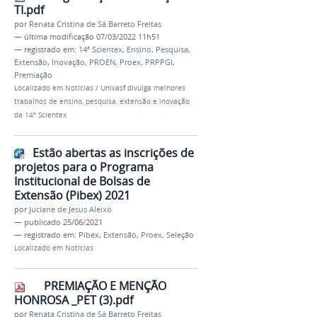
TI.pdf
por
Renata Cristina de Sá Barreto Freitas
—
última modificação
07/03/2022 11h51
— registrado em:
14ª Scientex
,
Ensino
,
Pesquisa
,
Extensão
,
Inovação
,
PROEN
,
Proex
,
PRPPGI
,
Premiação
Localizado em
Notícias
/
Univasf divulga melhores
trabalhos de ensino, pesquisa, extensão e inovação
da 14º Scientex
Estão abertas as inscrições de
projetos para o Programa
Institucional de Bolsas de
Extensão (Pibex) 2021
por
Juciane de Jesus Aleixo
—
publicado
25/06/2021
— registrado em:
Pibex
,
Extensão
,
Proex
,
Seleção
Localizado em
Notícias
PREMIAÇÃO E MENÇÃO
HONROSA _PET (3).pdf
por
Renata Cristina de Sá Barreto Freitas