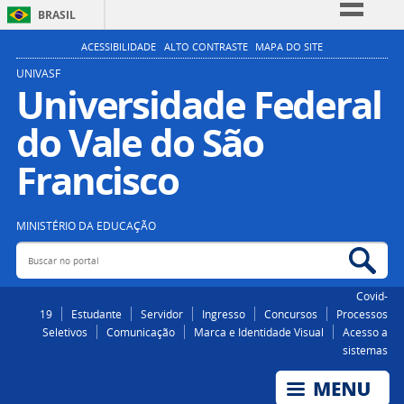
BRASIL
Simplifique!
ACESSIBILIDADE
ALTO CONTRASTE
MAPA DO SITE
Comunica BR
UNIVASF
Universidade Federal
Participe
do Vale do São
Acesso à informação
Legislação
Francisco
Canais
MINISTÉRIO DA EDUCAÇÃO
Buscar no portal
Bus
Covid-
19
Estudante
Servidor
Ingresso
Concursos
Processos
Seletivos
Comunicação
Marca e Identidade Visual
Acesso a
sistemas