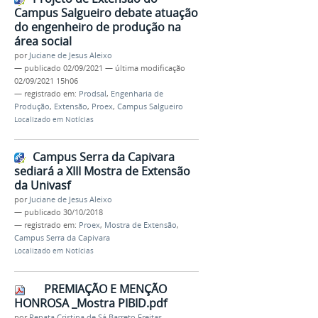
Campus Salgueiro debate atuação
do engenheiro de produção na
área social
por
Juciane de Jesus Aleixo
—
publicado
02/09/2021
—
última modificação
02/09/2021 15h06
— registrado em:
Prodsal
,
Engenharia de
Produção
,
Extensão
,
Proex
,
Campus Salgueiro
Localizado em
Notícias
Campus Serra da Capivara
sediará a XIII Mostra de Extensão
da Univasf
por
Juciane de Jesus Aleixo
—
publicado
30/10/2018
— registrado em:
Proex
,
Mostra de Extensão
,
Campus Serra da Capivara
Localizado em
Notícias
PREMIAÇÃO E MENÇÃO
HONROSA _Mostra PIBID.pdf
por
Renata Cristina de Sá Barreto Freitas