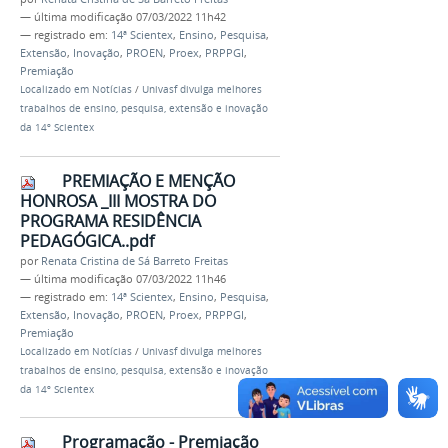
—
última modificação
07/03/2022 11h42
— registrado em:
14ª Scientex
,
Ensino
,
Pesquisa
,
Extensão
,
Inovação
,
PROEN
,
Proex
,
PRPPGI
,
Premiação
Localizado em
Notícias
/
Univasf divulga melhores
trabalhos de ensino, pesquisa, extensão e inovação
da 14º Scientex
PREMIAÇÃO E MENÇÃO
HONROSA _III MOSTRA DO
PROGRAMA RESIDÊNCIA
PEDAGÓGICA..pdf
por
Renata Cristina de Sá Barreto Freitas
—
última modificação
07/03/2022 11h46
— registrado em:
14ª Scientex
,
Ensino
,
Pesquisa
,
Extensão
,
Inovação
,
PROEN
,
Proex
,
PRPPGI
,
Premiação
Localizado em
Notícias
/
Univasf divulga melhores
trabalhos de ensino, pesquisa, extensão e inovação
da 14º Scientex
Programação - Premiação