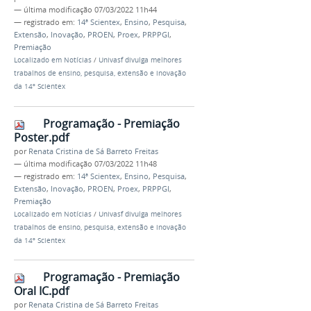
—
última modificação
07/03/2022 11h44
— registrado em:
14ª Scientex
,
Ensino
,
Pesquisa
,
Extensão
,
Inovação
,
PROEN
,
Proex
,
PRPPGI
,
Premiação
Localizado em
Notícias
/
Univasf divulga melhores
trabalhos de ensino, pesquisa, extensão e inovação
da 14º Scientex
Programação - Premiação
Poster.pdf
por
Renata Cristina de Sá Barreto Freitas
—
última modificação
07/03/2022 11h48
— registrado em:
14ª Scientex
,
Ensino
,
Pesquisa
,
Extensão
,
Inovação
,
PROEN
,
Proex
,
PRPPGI
,
Premiação
Localizado em
Notícias
/
Univasf divulga melhores
trabalhos de ensino, pesquisa, extensão e inovação
da 14º Scientex
Programação - Premiação
Oral IC.pdf
por
Renata Cristina de Sá Barreto Freitas