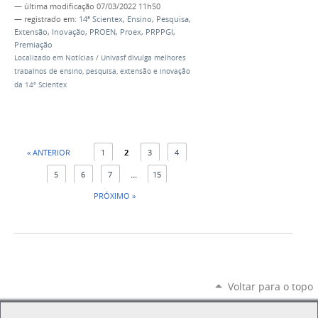
—
última modificação
07/03/2022 11h50
— registrado em:
14ª Scientex
,
Ensino
,
Pesquisa
,
Extensão
,
Inovação
,
PROEN
,
Proex
,
PRPPGI
,
Premiação
Localizado em
Notícias
/
Univasf divulga melhores
trabalhos de ensino, pesquisa, extensão e inovação
da 14º Scientex
« ANTERIOR
1
2
3
4
5
6
7
...
15
PRÓXIMO »
Voltar para o topo