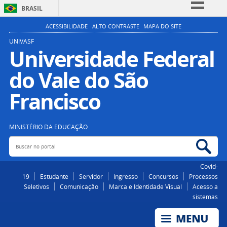
BRASIL
Simplifique!
ACESSIBILIDADE
ALTO CONTRASTE
MAPA DO SITE
Comunica BR
UNIVASF
Universidade Federal
Participe
do Vale do São
Acesso à informação
Legislação
Francisco
Canais
MINISTÉRIO DA EDUCAÇÃO
Buscar no portal
Bus
Covid-
19
Estudante
Servidor
Ingresso
Concursos
Processos
Seletivos
Comunicação
Marca e Identidade Visual
Acesso a
sistemas