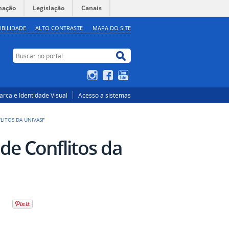
mação
Legislação
Canais
IBILIDADE
ALTO CONTRASTE
MAPA DO SITE
Buscar no portal
Buscar no portal
Instagram
Facebook
YouTube
rca e Identidade Visual
Acesso a sistemas
ITOS DA UNIVASF
de Conflitos da