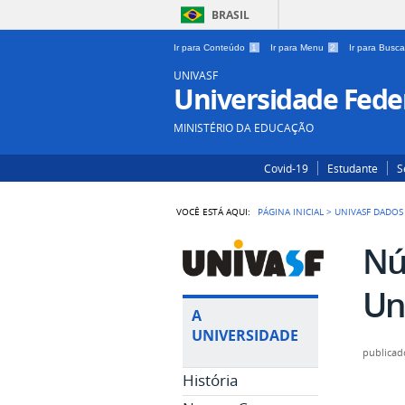
BRASIL
Ir para Conteúdo
1
Ir para Menu
2
Ir para Busc
UNIVASF
Universidade Feder
MINISTÉRIO DA EDUCAÇÃO
Covid-19
Estudante
S
VOCÊ ESTÁ AQUI:
PÁGINA INICIAL
>
UNIVASF DADOS
Nú
Un
A
UNIVERSIDADE
publicad
História