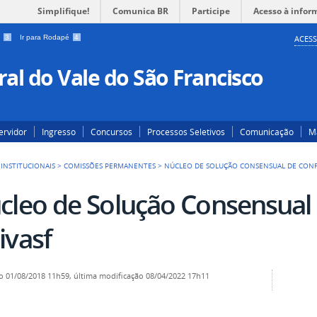
Simplifique!
Comunica BR
Participe
Acesso à infor
a
3
Ir para Rodapé
4
ACESS
al do Vale do São Francisco
ervidor
Ingresso
Concursos
Processos Seletivos
Comunicação
Ma
 INSTITUCIONAIS
>
COMISSÕES PERMANENTES
>
NÚCLEO DE SOLUÇÃO CONSENSUAL DE CONFL
cleo de Solução Consensual 
ivasf
o
01/08/2018 11h59,
última modificação
08/04/2022 17h11