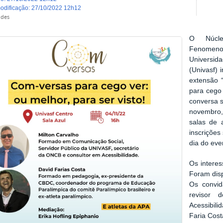
modificação
:
27/10/2022 12h12
ndes
O Núcl
Fenomenol
Universid
(Univasf) 
extensão 
para cego 
conversa s
novembro, 
salas de 
inscrições
dia do eve
Os intere
Foram disp
Os convid
revisor 
Acessibili
Faria Cos