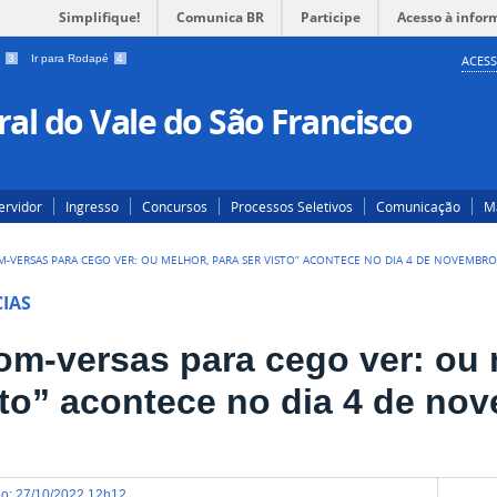
Simplifique!
Comunica BR
Participe
Acesso à infor
a
3
Ir para Rodapé
4
ACESS
al do Vale do São Francisco
ervidor
Ingresso
Concursos
Processos Seletivos
Comunicação
Ma
M-VERSAS PARA CEGO VER: OU MELHOR, PARA SER VISTO” ACONTECE NO DIA 4 DE NOVEMBRO
IAS
om-versas para cego ver: ou 
sto” acontece no dia 4 de no
do
:
27/10/2022 12h12