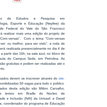
eo de Estudos e Pesquisa em
ogia, Esporte e Educação (Nepfee) da
ade Federal do Vale do São Francisco
irá realizar mais uma edição do projeto de
“Com-versas”. Com o tema “Com-versas
ver: ou melhor, para ser visto”, a roda de
erá realizada presencialmente no dia 4 de
a partir das 16h, na sala azul, no bloco de
aula do Campus Sede, em Petrolina. As
 são gratuitas e podem ser realizadas até o
nto.
ssados devem se inscrever através do
site
.
onibilizadas 50 vagas para todo o público.
ados desta edição são Milton Carvalho,
de textos em Braille do Núcleo de
dade e Inclusão (NAI) da Univasf; e David
ta, coordenador do programa de Educação