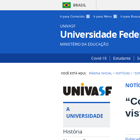
BRASIL
Ir para Conteúdo
1
Ir para Menu
2
Ir para Busc
UNIVASF
Universidade Feder
MINISTÉRIO DA EDUCAÇÃO
Covid-19
Estudante
S
VOCÊ ESTÁ AQUI:
PÁGINA INICIAL
>
NOTÍCIAS
>
“CO
NOTÍC
“C
A
vi
UNIVERSIDADE
História
publica