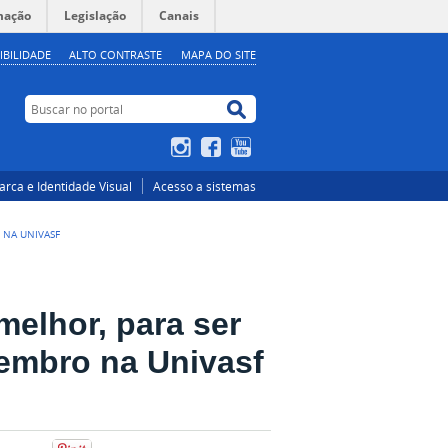
mação
Legislação
Canais
IBILIDADE
ALTO CONTRASTE
MAPA DO SITE
Buscar no portal
Buscar no portal
Instagram
Facebook
YouTube
rca e Identidade Visual
Acesso a sistemas
 NA UNIVASF
melhor, para ser
vembro na Univasf