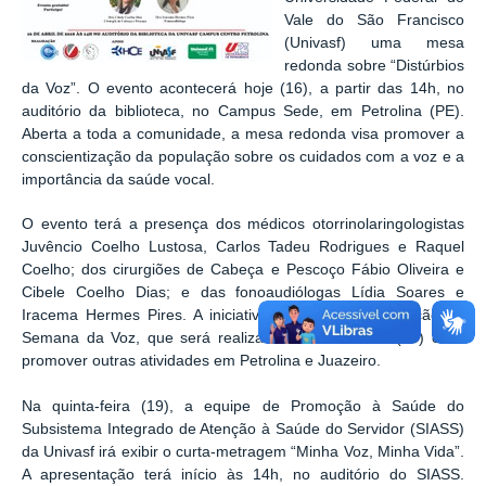
Vale do São Francisco
(Univasf) uma mesa
redonda sobre “Distúrbios
da Voz”. O evento acontecerá hoje (16), a partir das 14h, no
auditório da biblioteca, no Campus Sede, em Petrolina (PE).
Aberta a toda a comunidade, a mesa redonda visa promover a
conscientização da população sobre os cuidados com a voz e a
importância da saúde vocal.
O evento terá a presença dos médicos otorrinolaringologistas
Juvêncio Coelho Lustosa, Carlos Tadeu Rodrigues e Raquel
Coelho; dos cirurgiões de Cabeça e Pescoço Fábio Oliveira e
Cibele Coelho Dias; e das fonoaudiólogas Lídia Soares e
Iracema Hermes Pires. A iniciativa integra a programação da
Semana da Voz, que será realizada até sexta-feira (20) e irá
promover outras atividades em Petrolina e Juazeiro.
Na quinta-feira (19), a equipe de Promoção à Saúde do
Subsistema Integrado de Atenção à Saúde do Servidor (SIASS)
da Univasf irá exibir o curta-metragem “Minha Voz, Minha Vida”.
A apresentação terá início às 14h, no auditório do SIASS.