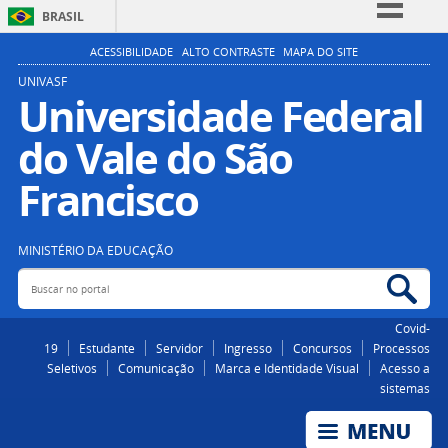
BRASIL
Simplifique!
ACESSIBILIDADE
ALTO CONTRASTE
MAPA DO SITE
Comunica BR
UNIVASF
Universidade Federal
Participe
do Vale do São
Acesso à informação
Legislação
Francisco
Canais
MINISTÉRIO DA EDUCAÇÃO
Buscar no portal
Bus
Covid-
19
Estudante
Servidor
Ingresso
Concursos
Processos
Seletivos
Comunicação
Marca e Identidade Visual
Acesso a
sistemas