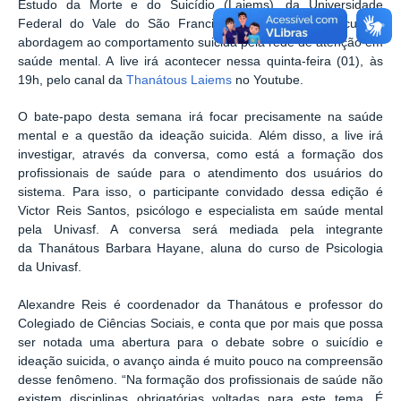
Estudo da Morte e do Suicídio (
Laiems
), da Universidade
Federal do Vale do São Francisco (
Univasf
), irá discutir a
abordagem ao comportamento suicida pela rede de atenção em
saúde mental. A
live
irá acontecer nessa quinta-feira (01), às
19h, pelo canal da
Thanátous
Laiems
no
Youtube
.
O bate-papo desta semana irá focar precisamente na saúde
mental e a questão da ideação suicida.
Além disso, a
live
irá
investigar, através da conversa, como está a formação dos
profissionais de saúde para o atendimento dos usuários do
sistema. Para isso, o participante convidado dessa edição é
Victor Reis Santos, psicólogo e especialista em saúde mental
pela
Univasf
. A conversa será mediada pela integrante
da
Thanátous
Barbara
Hayane
, aluna do curso de Psicologia
da
Univasf
.
Alexandre Reis é coordenador da
Thanátous
e professor do
Colegiado de Ciências Sociais, e conta que por mais que possa
ser notada uma abertura para o debate sobre o suicídio e
ideação suicida, o avanço ainda é muito pouco na compreensão
desse fenômeno. “Na formação dos profissionais de saúde não
existem disciplinas obrigatórias voltadas para este tema. É