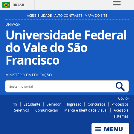
BRASIL
Simplifique!
ACESSIBILIDADE
ALTO CONTRASTE
MAPA DO SITE
Comunica BR
UNIVASF
Universidade Federal
Participe
do Vale do São
Acesso à informação
Legislação
Francisco
Canais
MINISTÉRIO DA EDUCAÇÃO
Buscar no portal
Bus
Covid-
19
Estudante
Servidor
Ingresso
Concursos
Processos
Seletivos
Comunicação
Marca e Identidade Visual
Acesso a
sistemas