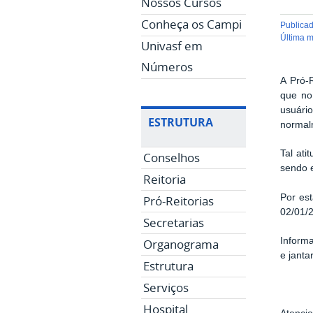
Nossos Cursos
Conheça os Campi
publica
última 
Univasf em
Números
A Pró-R
que no
usuári
ESTRUTURA
normal
Tal ati
Conselhos
sendo e
Reitoria
Por es
Pró-Reitorias
02/01/
Secretarias
Inform
Organograma
e jantar
Estrutura
Serviços
Hospital