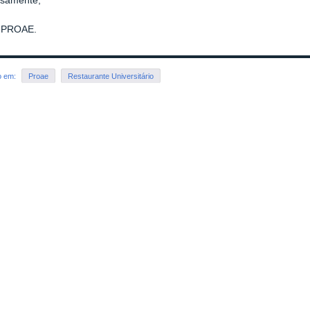
osamente,
 PROAE.
o em:
Proae
Restaurante Universitário