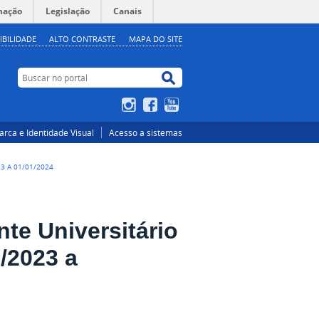
mação
Legislação
Canais
IBILIDADE
ALTO CONTRASTE
MAPA DO SITE
Buscar no portal
Buscar no portal
Instagram
Facebook
YouTube
rca e Identidade Visual
Acesso a sistemas
3 A 01/01/2024
te Universitário
/2023 a