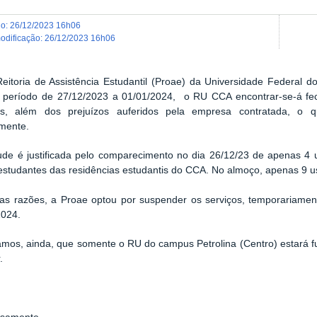
do
:
26/12/2023 16h06
modificação
:
26/12/2023 16h06
eitoria de Assistência Estudantil (Proae) da Universidade Federal d
 período de 27/12/2023 a 01/01/2024, o RU CCA encontrar-se-á fe
os, além dos prejuízos auferidos pela empresa contratada, o q
mente.
tude é justificada pelo comparecimento no dia 26/12/23 de apenas 4 
studantes das residências estudantis do CCA. No almoço, apenas 9 us
tas razões, a Proae optou por suspender os serviços, temporariament
2024.
amos, ainda, que somente o RU do campus Petrolina (Centro) estará 
.