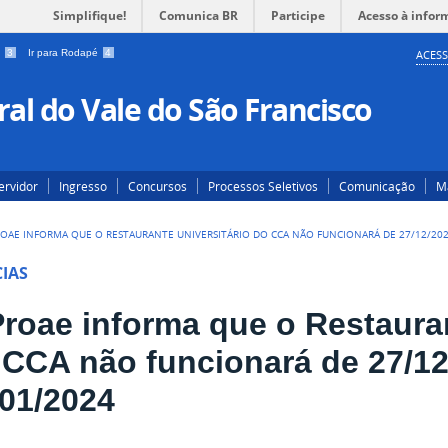
Simplifique!
Comunica BR
Participe
Acesso à infor
a
3
Ir para Rodapé
4
ACESS
al do Vale do São Francisco
ervidor
Ingresso
Concursos
Processos Seletivos
Comunicação
Ma
ROAE INFORMA QUE O RESTAURANTE UNIVERSITÁRIO DO CCA NÃO FUNCIONARÁ DE 27/12/202
IAS
Proae informa que o Restauran
 CCA não funcionará de 27/12
/01/2024