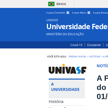
BRASIL
Ir para Conteúdo
1
Ir para Menu
2
Ir para Busc
UNIVASF
Universidade Feder
MINISTÉRIO DA EDUCAÇÃO
Covid-19
Estudante
S
VOCÊ ESTÁ AQUI:
PÁGINA INICIAL
>
NOTÍCIAS
>
A P
NOTÍC
A 
A
do
UNIVERSIDADE
01
História