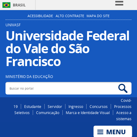
BRASIL
Simplifique!
ACESSIBILIDADE
ALTO CONTRASTE
MAPA DO SITE
Comunica BR
UNIVASF
Universidade Federal
Participe
do Vale do São
Acesso à informação
Legislação
Francisco
Canais
MINISTÉRIO DA EDUCAÇÃO
Buscar no portal
Bus
Covid-
19
Estudante
Servidor
Ingresso
Concursos
Processos
Seletivos
Comunicação
Marca e Identidade Visual
Acesso a
sistemas