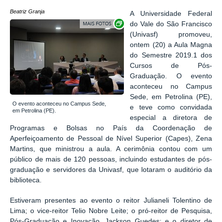
Beatriz Granja
A Universidade Federal
Exibir carrossel de imagens
do Vale do São Francisco
(Univasf) promoveu,
ontem (20) a Aula Magna
do Semestre 2019.1 dos
Cursos de Pós-
Graduação. O evento
aconteceu no Campus
Sede, em Petrolina (PE),
O evento aconteceu no Campus Sede,
e teve como convidada
em Petrolina (PE).
especial a diretora de
Programas e Bolsas no País da Coordenação de
Aperfeiçoamento de Pessoal de Nível Superior (Capes), Zena
Martins, que ministrou a aula. A cerimônia contou com um
público de mais de 120 pessoas, incluindo estudantes de pós-
graduação e servidores da Univasf, que lotaram o auditório da
biblioteca.
Estiveram presentes ao evento o reitor Julianeli Tolentino de
Lima; o vice-reitor Telio Nobre Leite; o pró-reitor de Pesquisa,
Pós-Graduação e Inovação, Jackson Guedes; e o diretor de