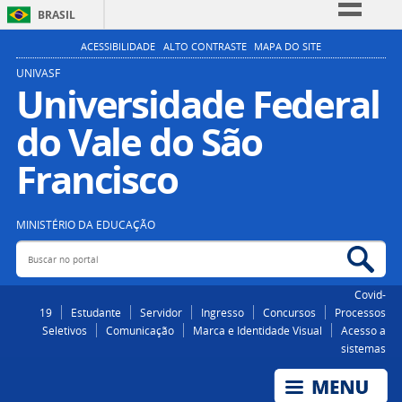
BRASIL
Simplifique!
ACESSIBILIDADE
ALTO CONTRASTE
MAPA DO SITE
Comunica BR
UNIVASF
Universidade Federal
Participe
do Vale do São
Acesso à informação
Legislação
Francisco
Canais
MINISTÉRIO DA EDUCAÇÃO
Buscar no portal
Bus
Covid-
19
Estudante
Servidor
Ingresso
Concursos
Processos
Seletivos
Comunicação
Marca e Identidade Visual
Acesso a
sistemas