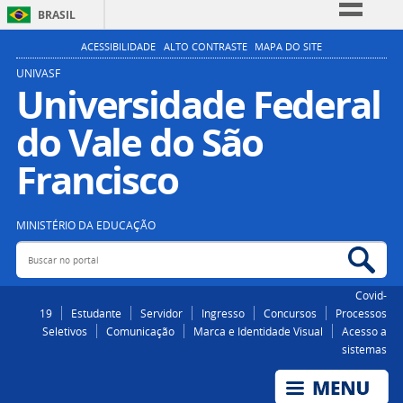
BRASIL
Simplifique!
ACESSIBILIDADE
ALTO CONTRASTE
MAPA DO SITE
Comunica BR
UNIVASF
Universidade Federal
Participe
do Vale do São
Acesso à informação
Legislação
Francisco
Canais
MINISTÉRIO DA EDUCAÇÃO
Buscar no portal
Bus
Covid-
19
Estudante
Servidor
Ingresso
Concursos
Processos
Seletivos
Comunicação
Marca e Identidade Visual
Acesso a
sistemas