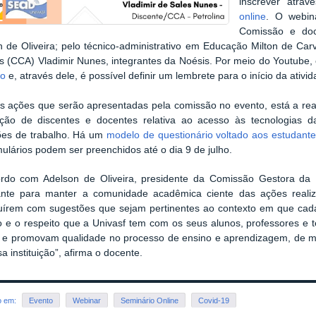
inscrever atr
online
. O webiná
Comissão e doc
n de Oliveira; pelo técnico-administrativo em Educação Milton de Ca
s (CCA) Vladimir Nunes, integrantes da Noésis. Por meio do Youtube, 
to
e, através dele, é possível definir um lembrete para o início da ativid
s ações que serão apresentadas pela comissão no evento, está a real
ação de discentes e docentes relativa ao acesso às tecnologias 
ões de trabalho. Há um
modelo de questionário voltado aos estudant
ulários podem ser preenchidos até o dia 9 de julho.
rdo com Adelson de Oliveira, presidente da Comissão Gestora da N
ante para manter a comunidade acadêmica ciente das ações realiz
buírem com sugestões que sejam pertinentes ao contexto em que cada
o e o respeito que a Univasf tem com os seus alunos, professores e 
o e promovam qualidade no processo de ensino e aprendizagem, de mod
a instituição”, afirma o docente.
o em:
Evento
Webinar
Seminário Online
Covid-19