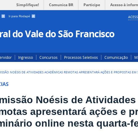
Simplifique!
Comunica BR
Participe
Acesso à infor
a
3
Ir para Rodapé
4
ACESS
al do Vale do São Francisco
ervidor
Ingresso
Concursos
Processos Seletivos
Comunicação
Ma
ISSÃO NOÉSIS DE ATIVIDADES ACADÊMICAS REMOTAS APRESENTARÁ AÇÕES E PROPOSTAS EM S
IAS
missão Noésis de Atividade
motas apresentará ações e p
inário online nesta quarta-fei