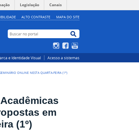
mação
Legislação
Canais
IBILIDADE
ALTO CONTRASTE
MAPA DO SITE
Buscar no portal
Buscar no portal
Instagram
Facebook
YouTube
rca e Identidade Visual
Acesso a sistemas
EMINÁRIO ONLINE NESTA QUARTA-FEIRA (1º)
s Acadêmicas
ropostas em
ra (1º)