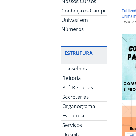
Nossos Cursos
Conheça os Campi
publica
última 
Univasf em
Layla Sh
Números
ESTRUTURA
Conselhos
Reitoria
Pró-Reitorias
Secretarias
Organograma
Estrutura
Serviços
Hospital