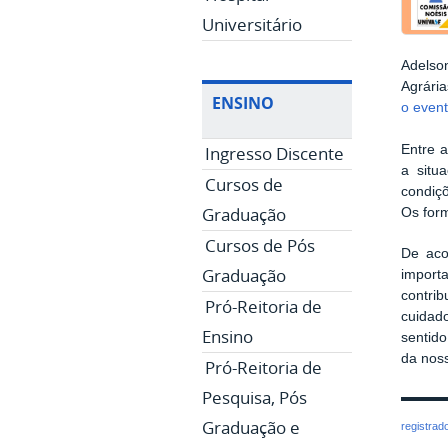
Universitário
Adelso
Agrária
ENSINO
o even
Ingresso Discente
Entre a
a situ
Cursos de
condiç
Graduação
Os form
Cursos de Pós
De aco
Graduação
import
contri
Pró-Reitoria de
cuidad
Ensino
sentid
da noss
Pró-Reitoria de
Pesquisa, Pós
Graduação e
registrad