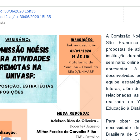
do
:
30/06/2020 15h35
modificação
:
30/06/2020 15h35
asta
A Comissão Noé
São Francisco 
propostas de at
instituição dura
seminário onlin
apresentar à
desenvolvidas 
equipe, estratég
futuras, além d
relacionadas às
realizada no Y
Educação à Distâ
Para obter cer
necessidade de
Brasileira de S