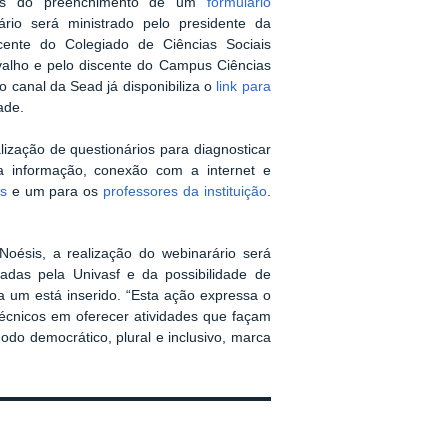
avés do preenchimento de um
formulário
rio será ministrado pelo presidente da
ente do Colegiado de Ciências Sociais
rvalho e pelo discente do Campus Ciências
o canal da Sead já disponibiliza o
link para
ade.
ização de questionários para diagnosticar
da informação, conexão com a internet e
es
e um para os
professores da instituição
.
oésis, a realização do webinarário será
adas pela Univasf e da possibilidade de
 um está inserido. “Esta ação expressa o
técnicos em oferecer atividades que façam
o democrático, plural e inclusivo, marca