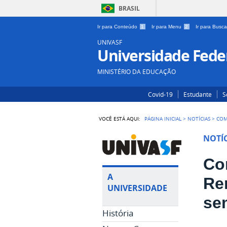
BRASIL
Ir para Conteúdo
1
Ir para Menu
2
Ir para Busc
UNIVASF
Universidade Feder
MINISTÉRIO DA EDUCAÇÃO
Covid-19
Estudante
S
VOCÊ ESTÁ AQUI:
PÁGINA INICIAL
>
NOTÍCIAS
>
COM
NOTÍC
Co
A
Re
UNIVERSIDADE
sem
História