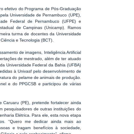
ro efetivo do Programa de Pós-Graduação
 pela Universidade de Pernambuco (UPE),
sidade Federal de Pernambuco (UFPE) e
 Estadual de Campinas (Unicamp). Ramos
rimeira turma de docentes da Universidade
Ciência e Tecnologia (BCT).
amento de imagens, Inteligência Artificial
sertações de mestrado, além de ter atuado
da Universidade Federal da Bahia (UFBA)
edidas à Univasf pelo desenvolvimento de
eratura do pelame de animais de produção.
nel e do PPGCSB e participou de várias
 Caruaru (PE), pretende fortalecer ainda
 pesquisadores de outras instituições do
nharia Elétrica. Para ele, esta nova etapa
afios. “Quero me dedicar ainda mais ao
ssoas e tragam benefícios à sociedade,