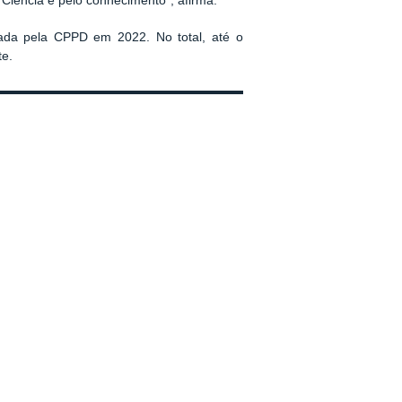
 Ciência e pelo conhecimento”, afirma.
izada pela CPPD em 2022. No total, até o
te.