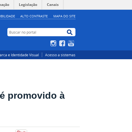
mação
Legislação
Canais
IBILIDADE
ALTO CONTRASTE
MAPA DO SITE
Buscar no portal
Buscar no portal
Instagram
Facebook
YouTube
rca e Identidade Visual
Acesso a sistemas
 é promovido à