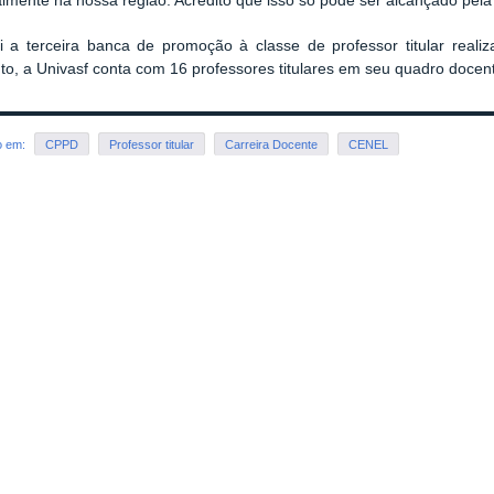
lmente na nossa região. Acredito que isso só pode ser alcançado pela
oi a terceira banca de promoção à classe de professor titular real
, a Univasf conta com 16 professores titulares em seu quadro docen
o em:
CPPD
Professor titular
Carreira Docente
CENEL