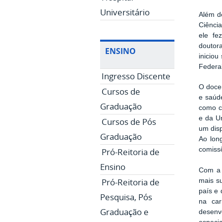
Universitário
Além d
Ciênci
ele fe
doutor
ENSINO
inicio
Federa
Ingresso Discente
O docen
Cursos de
e saúd
Graduação
como c
e da U
Cursos de Pós
um dis
Graduação
Ao lon
comissõ
Pró-Reitoria de
Ensino
Com a 
Pró-Reitoria de
mais s
país e 
Pesquisa, Pós
na car
Graduação e
desenv