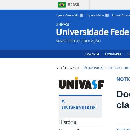
BRASIL
Ir para Conteúdo
1
Ir para Menu
2
Ir para Busc
UNIVASF
Universidade Feder
MINISTÉRIO DA EDUCAÇÃO
Covid-19
Estudante
S
VOCÊ ESTÁ AQUI:
PÁGINA INICIAL
>
NOTÍCIAS
>
DOC
NOTÍC
Do
A
cla
UNIVERSIDADE
História
publica