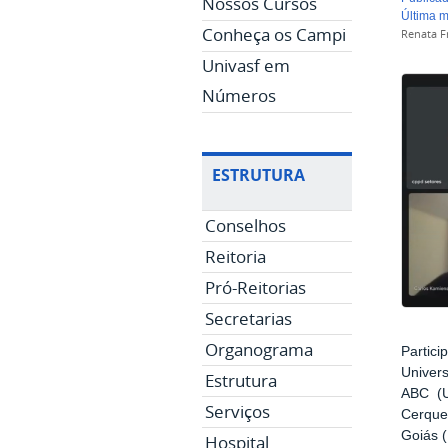
Nossos Cursos
última 
Conheça os Campi
Renata Fr
Univasf em
Números
ESTRUTURA
Conselhos
Reitoria
Pró-Reitorias
Secretarias
Organograma
Partic
Univers
Estrutura
ABC (U
Serviços
Cerque
Goiás 
Hospital