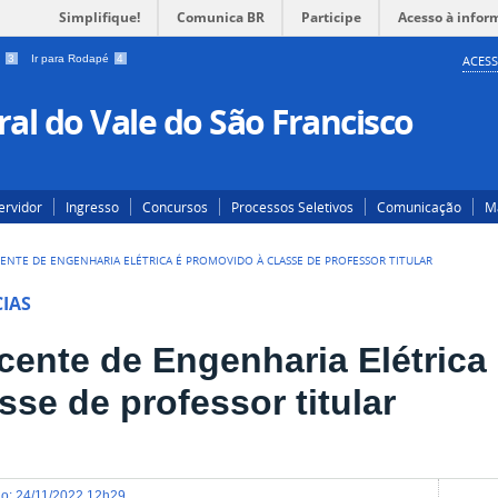
Simplifique!
Comunica BR
Participe
Acesso à infor
a
3
Ir para Rodapé
4
ACESS
al do Vale do São Francisco
ervidor
Ingresso
Concursos
Processos Seletivos
Comunicação
Ma
ENTE DE ENGENHARIA ELÉTRICA É PROMOVIDO À CLASSE DE PROFESSOR TITULAR
IAS
cente de Engenharia Elétrica
sse de professor titular
do
:
24/11/2022 12h29