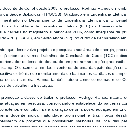
e docente do Cenel desde 2008, o professor Rodrigo Ramos é memb
as da Saúde Biológicas (PPGCSB). Graduado em Engenharia Elétrica
z mestrado no Departamento de Engenharia Elétrica da Univer
ado na Faculdade de Engenharia Elétrica (FEE) da Universidade
u sua carreira no magistério superior em 2006, como integrante da p
l do ABC (UFABC), em Santo André (SP), no curso de Bacharelado em 
te, que desenvolve projetos e pesquisas nas áreas de energia, process
e, já orientou diversos Trabalhos de Conclusão de Curso (TCC) e dis
oorientador de teses de doutorado em programas de pós-graduação 
nicamp. O docente é um dos inventores de uma das patentes já conc
positivo eletrônico de monitoramento de batimentos cardíacos e temp
go de sua carreira, Ramos também atuou como coordenador do Ce
es de trabalho na Instituição.
promoção à classe de titular, o professor Rodrigo Ramos, natural de
ua atuação em pesquisa, consolidando e estabelecendo parcerias com
do exterior, e contribuir para a criação de uma pós-graduação em Enge
reira docente indica maturidade profissional e traz novos des
olvimento de projetos que possibilitem melhorias na vida das pe