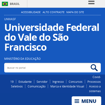
BRASIL
Simplifique!
ACESSIBILIDADE
ALTO CONTRASTE
MAPA DO SITE
Comunica BR
UNIVASF
Universidade Federal
Participe
do Vale do São
Acesso à informação
Legislação
Francisco
Canais
MINISTÉRIO DA EDUCAÇÃO
Buscar no portal
Bus
Covid-
19
Estudante
Servidor
Ingresso
Concursos
Processos
Seletivos
Comunicação
Marca e Identidade Visual
Acesso a
sistemas