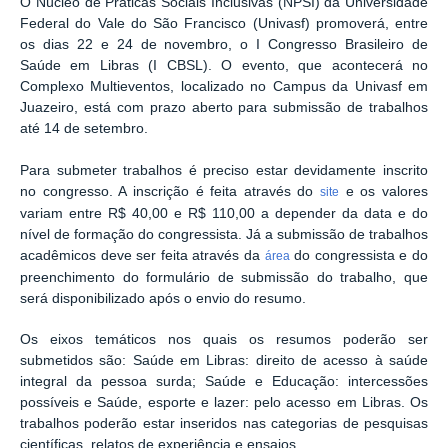
O Núcleo de Práticas Sociais Inclusivas (NPSI) da Universidade
Federal do Vale do São Francisco (Univasf) promoverá, entre
os dias 22 e 24 de novembro, o I Congresso Brasileiro de
Saúde em Libras (I CBSL). O evento, que acontecerá no
Complexo Multieventos, localizado no Campus da Univasf em
Juazeiro, está com prazo aberto para submissão de trabalhos
até 14 de setembro.
Para submeter trabalhos é preciso estar devidamente inscrito
no congresso. A inscrição é feita através do
e os valores
site
variam entre R$ 40,00 e R$ 110,00 a depender da data e do
nível de formação do congressista. Já a submissão de trabalhos
acadêmicos deve ser feita através da
do congressista e do
área
preenchimento do formulário de submissão do trabalho, que
será disponibilizado após o envio do resumo.
Os eixos temáticos nos quais os resumos poderão ser
submetidos são: Saúde em Libras: direito de acesso à saúde
integral da pessoa surda; Saúde e Educação: intercessões
possíveis e Saúde, esporte e lazer: pelo acesso em Libras. Os
trabalhos poderão estar inseridos nas categorias de pesquisas
científicas, relatos de experiência e ensaios.