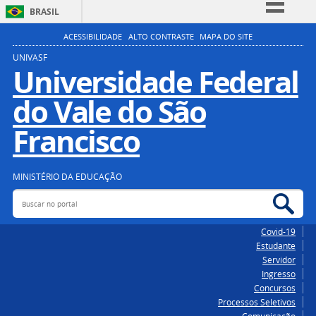
BRASIL
Simplifique!
ACESSIBILIDADE
ALTO CONTRASTE
MAPA DO SITE
Comunica BR
UNIVASF
Universidade Federal
Participe
do Vale do São
Acesso à informação
Legislação
Francisco
Canais
MINISTÉRIO DA EDUCAÇÃO
Buscar no portal
Bus
Covid-19
Estudante
Servidor
Ingresso
Concursos
Processos Seletivos