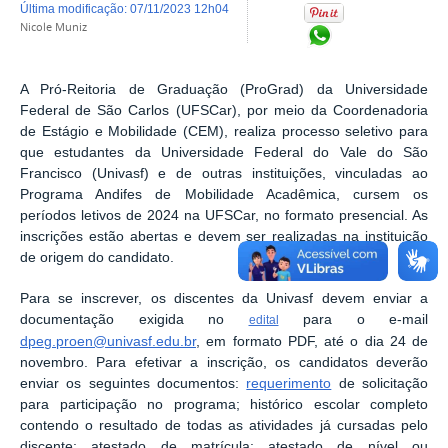
última modificação
:
07/11/2023 12h04
Nicole Muniz
Compartilhar no Wh
A Pró-Reitoria de Graduação (ProGrad) da Universidade
Federal de São Carlos (UFSCar), por meio da Coordenadoria
de Estágio e Mobilidade (CEM), realiza processo seletivo para
que estudantes da Universidade Federal do Vale do São
Francisco (Univasf) e de outras instituições, vinculadas ao
Programa Andifes de Mobilidade Acadêmica, cursem os
períodos letivos de 2024 na UFSCar, no formato presencial. As
inscrições estão abertas e devem ser realizadas na instituição
de origem do candidato.
Para se inscrever, os discentes da Univasf devem enviar a
documentação exigida no
para o e-mail
edital
dpeg.proen@univasf.edu.br
, em formato PDF, até o dia 24 de
novembro. Para efetivar a inscrição, os candidatos deverão
enviar os seguintes documentos:
requerimento
de solicitação
para participação no programa; histórico escolar completo
contendo o resultado de todas as atividades já cursadas pelo
discente; atestado de matrícula; atestado de nível ou