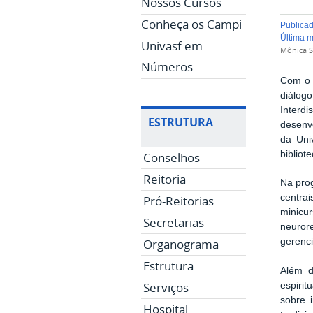
Nossos Cursos
Conheça os Campi
publica
última 
Univasf em
Mônica S
Números
Com o 
diálog
Interd
ESTRUTURA
desenv
da Uni
bibliot
Conselhos
Reitoria
Na pro
centra
Pró-Reitorias
minicu
Secretarias
neuror
Organograma
gerenci
Estrutura
Além d
Serviços
espir
sobre i
Hospital