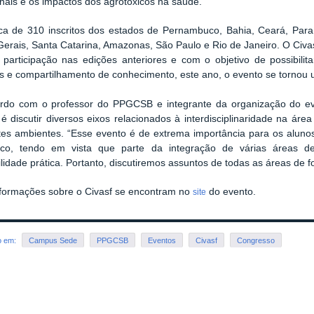
onais e os impactos dos agrotóxicos na saúde.
ca de 310 inscritos dos estados de Pernambuco, Bahia, Ceará, Paraí
erais, Santa Catarina, Amazonas, São Paulo e Rio de Janeiro. O Civa
 participação nas edições anteriores e com o objetivo de possibili
os e compartilhamento de conhecimento, este ano, o evento se tornou
rdo com o professor do PPGCSB e integrante da organização do eve
é discutir diversos eixos relacionados à interdisciplinaridade na ár
tes ambientes. “Esse evento é de extrema importância para os alunos
sco, tendo em vista que parte da integração de várias áreas 
ilidade prática. Portanto, discutiremos assuntos de todas as áreas de 
nformações sobre o Civasf se encontram no
do evento.
site
o em:
Campus Sede
PPGCSB
Eventos
Civasf
Congresso