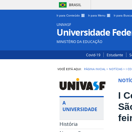
BRASIL
Ir para Conteúdo
1
Ir para Menu
2
Ir para Busc
UNIVASF
Universidade Feder
MINISTÉRIO DA EDUCAÇÃO
Covid-19
Estudante
S
VOCÊ ESTÁ AQUI:
PÁGINA INICIAL
>
NOTÍCIAS
>
I C
NOTÍC
I C
A
Sã
UNIVERSIDADE
fei
História