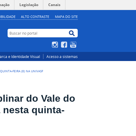
mação
Legislação
Canais
IBILIDADE
ALTO CONTRASTE
MAPA DO SITE
Buscar no portal
Buscar no portal
Instagram
Facebook
YouTube
rca e Identidade Visual
Acesso a sistemas
QUINTA-FEIRA (8) NA UNIVASF
plinar do Vale do
nesta quinta-