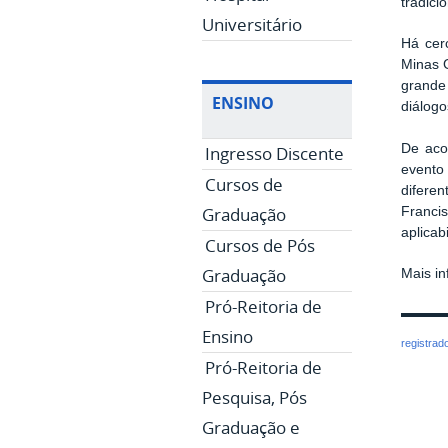
tradici
Universitário
Há cer
Minas G
grande
ENSINO
diálog
De aco
Ingresso Discente
evento 
Cursos de
diferen
Graduação
Franci
aplicab
Cursos de Pós
Graduação
Mais i
Pró-Reitoria de
Ensino
registrad
Pró-Reitoria de
Pesquisa, Pós
Graduação e