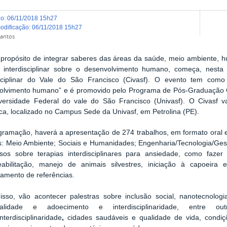
do
:
06/11/2018 15h27
modificação
:
06/11/2018 15h27
antos
propósito de integrar saberes das áreas da saúde, meio ambiente, h
o interdisciplinar sobre o desenvolvimento humano, começa, nesta 
isciplinar do Vale do São Francisco (Civasf). O evento tem como 
olvimento humano” e é promovido pelo Programa de Pós-Graduação 
versidade Federal do vale do São Francisco (Univasf). O Civasf va
eca, localizado no Campus Sede da Univasf, em Petrolina (PE).
gramação, haverá a apresentação de 274 trabalhos, em formato oral e
is: Meio Ambiente; Sociais e Humanidades; Engenharia/Tecnologia/Ge
rsos sobre terapias interdisciplinares para ansiedade, como fazer
eabilitação, manejo de animais silvestres, iniciação à capoeira
amento de referências.
isso, vão acontecer palestras sobre inclusão social, nanotecnologia
itualidade e adoecimento e interdisciplinaridade, entre o
nterdisciplinaridade
,
cidades saudáveis e qualidade de vida, cond