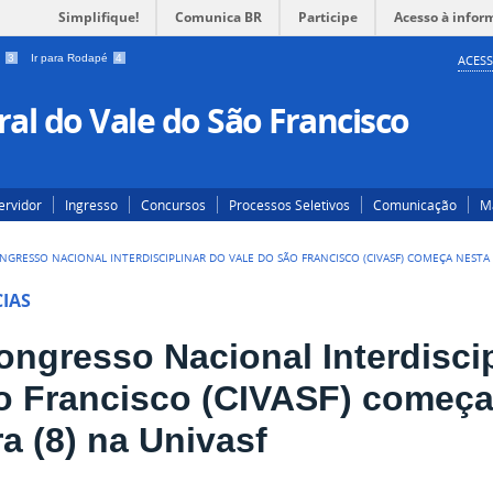
Simplifique!
Comunica BR
Participe
Acesso à infor
a
3
Ir para Rodapé
4
ACESS
al do Vale do São Francisco
ervidor
Ingresso
Concursos
Processos Seletivos
Comunicação
Ma
ONGRESSO NACIONAL INTERDISCIPLINAR DO VALE DO SÃO FRANCISCO (CIVASF) COMEÇA NESTA 
IAS
ongresso Nacional Interdisci
o Francisco (CIVASF) começa 
ra (8) na Univasf