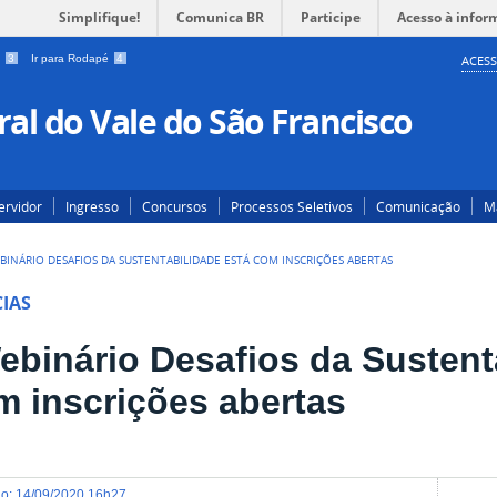
Simplifique!
Comunica BR
Participe
Acesso à infor
a
3
Ir para Rodapé
4
ACESS
al do Vale do São Francisco
ervidor
Ingresso
Concursos
Processos Seletivos
Comunicação
Ma
EBINÁRIO DESAFIOS DA SUSTENTABILIDADE ESTÁ COM INSCRIÇÕES ABERTAS
IAS
Webinário Desafios da Sustent
m inscrições abertas
do
:
14/09/2020 16h27