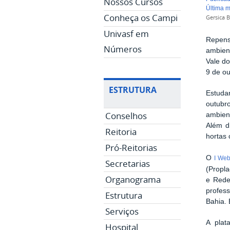
Nossos Cursos
última 
Conheça os Campi
Gersica B
Univasf em
Repens
Números
ambien
Vale do
9 de o
ESTRUTURA
Estudan
outubr
Conselhos
ambien
Além d
Reitoria
hortas 
Pró-Reitorias
O
I Web
Secretarias
(Propla
Organograma
e Rede
profes
Estrutura
Bahia. 
Serviços
A plat
Hospital