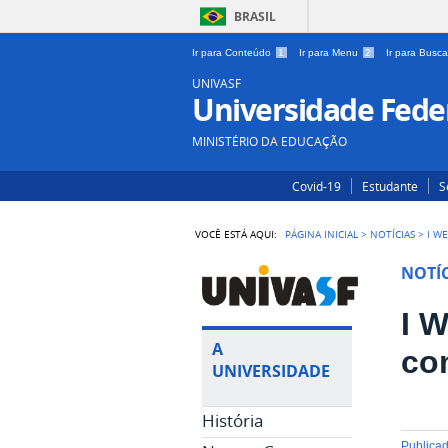
BRASIL
Ir para Conteúdo
1
Ir para Menu
2
Ir para Busc
UNIVASF
Universidade Feder
MINISTÉRIO DA EDUCAÇÃO
Covid-19
Estudante
S
VOCÊ ESTÁ AQUI:
PÁGINA INICIAL
>
NOTÍCIAS
>
I W
NOTÍC
I 
A
co
UNIVERSIDADE
História
publica