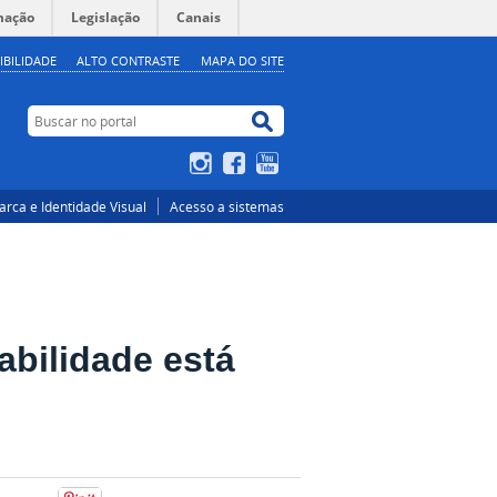
mação
Legislação
Canais
IBILIDADE
ALTO CONTRASTE
MAPA DO SITE
Buscar no portal
Buscar no portal
Instagram
Facebook
YouTube
rca e Identidade Visual
Acesso a sistemas
abilidade está