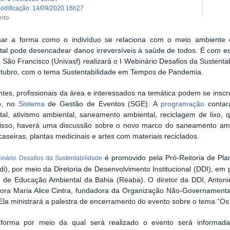
modificação
:
14/09/2020 16h27
rito
ar a forma como o indivíduo se relaciona com o meio ambiente e 
tal pode desencadear danos irreversíveis à saúde de todos. É com es
 São Francisco (Univasf) realizará o I Webinário Desafios da Sustenta
utubro, com o tema Sustentabilidade em Tempos de Pandemia.
tes, profissionais da área e interessados na temática podem se inscr
o, no
Sistema
de Gestão de Eventos (SGE). A
programação
contar
tal, ativismo ambiental, saneamento ambiental, reciclagem de lixo, 
isso, haverá uma discussão sobre o novo marco do saneamento ambie
caseiras, plantas medicinais e artes com materiais reciclados.
é promovido pela Pró-Reitoria de Pla
inário Desafios da Sustentabilidade
di), por meio da Diretoria de Desenvolvimento Institucional (DDI), em
 de Educação Ambiental da Bahia (Reaba).
O diretor da DDI, Antoni
sora Maria Alice Cintra, fundadora da Organização Não-Governament
Ela ministrará a palestra de encerramento do evento sobre o tema “O
aforma por meio da qual será realizado o evento será informada 