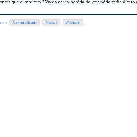
pantes que cumprirem 75% da carga-horária do webinário terão direito a
o em:
Sustentabilidade
Propladi
Webinário