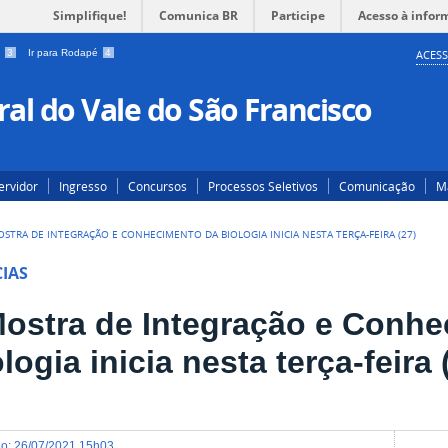
Simplifique!
Comunica BR
Participe
Acesso à infor
a
3
Ir para Rodapé
4
ACESS
al do Vale do São Francisco
ervidor
Ingresso
Concursos
Processos Seletivos
Comunicação
Ma
MOSTRA DE INTEGRAÇÃO E CONHECIMENTO DA BIOLOGIA INICIA NESTA TERÇA-FEIRA (27)
IAS
 Mostra de Integração e Conh
logia inicia nesta terça-feira 
do
:
26/07/2021 15h03