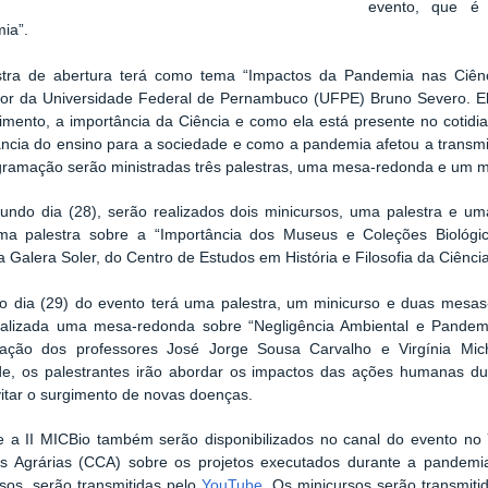
evento, que é
ia”.
stra de abertura terá como tema “Impactos da Pandemia nas Ciênc
sor da Universidade Federal de Pernambuco (UFPE) Bruno Severo. Ele 
mento, a importância da Ciência e como ela está presente no cotidia
ância do ensino para a sociedade e como a pandemia afetou a transmi
gramação serão ministradas três palestras, uma mesa-redonda e um m
undo dia (28), serão realizados dois minicursos, uma palestra e u
a palestra sobre a “Importância dos Museus e Coleções Biológica
 Galera Soler, do Centro de Estudos em História e Filosofia da Ciênci
mo dia (29) do evento terá uma palestra, um minicurso e duas mesa
ealizada uma mesa-redonda sobre “Negligência Ambiental e Pandemi
ipação dos professores José Jorge Sousa Carvalho e Virgínia M
ade, os palestrantes irão abordar os impactos das ações humanas dur
itar o surgimento de novas doenças.
e a II MICBio também serão disponibilizados no canal do evento n
as Agrárias (CCA) sobre os projetos executados durante a pandemi
sos, serão transmitidas pelo
YouTube
. Os minicursos serão transmiti