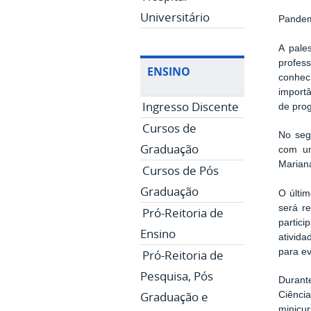
Universitário
Pandem
A pale
profes
ENSINO
conheci
import
Ingresso Discente
de pro
Cursos de
No seg
Graduação
com um
Mariana
Cursos de Pós
Graduação
O últi
será r
Pró-Reitoria de
partic
Ensino
ativid
para ev
Pró-Reitoria de
Pesquisa, Pós
Durant
Graduação e
Ciênci
minicur