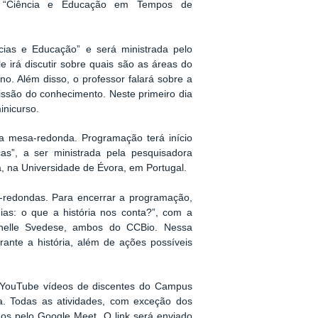
 “Ciência e Educação em Tempos de
ias e Educação” e será ministrada pelo
irá discutir sobre quais são as áreas do
no. Além disso, o professor falará sobre a
ssão do conhecimento. Neste primeiro dia
inicurso.
ma mesa-redonda. Programação terá início
s”, a ser ministrada pela pesquisadora
a, na Universidade de Évora, em Portugal.
s-redondas. Para encerrar a programação,
as: o que a história nos conta?”, com a
ichelle Svedese, ambos do CCBio. Nessa
ante a história, além de ações possíveis
o YouTube vídeos de discentes do Campus
a. Todas as atividades, com exceção dos
dos pelo Google Meet. O link será enviado