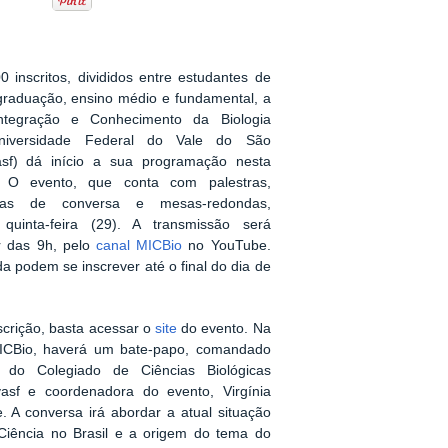
inscritos, divididos entre estudantes de
graduação, ensino médio e fundamental, a
ntegração e Conhecimento da Biologia
niversidade Federal do Vale do São
asf) dá início a sua programação nesta
). O evento, que conta com palestras,
odas de conversa e mesas-redondas,
quinta-feira (29). A transmissão será
ir das 9h, pelo
canal MICBio
no YouTube.
a podem se inscrever até o final do dia de
scrição, basta acessar o
site
do evento. Na
MICBio, haverá um bate-papo, comandado
a do Colegiado de Ciências Biológicas
asf e coordenadora do evento, Virgínia
. A conversa irá abordar a atual situação
Ciência no Brasil e a origem do tema do