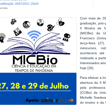
modificação
:
26/07/2021 15h03
 Mendes
Com mais de 200 
graduação, pós-
II Mostra de I
(MICBio) da U
Francisco (Univ
terça-feira (27
minicursos, r
acontecerá até 
realizada a part
Interessados aind
hoje (26).
Para efetuar a in
abertura da II 
pela professor
(CCBio) da Univ
Michelle Svedese
do ensino e da 