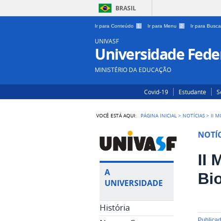
BRASIL
Ir para Conteúdo
1
Ir para Menu
2
Ir para Busc
UNIVASF
Universidade Feder
MINISTÉRIO DA EDUCAÇÃO
Covid-19
Estudante
S
VOCÊ ESTÁ AQUI:
PÁGINA INICIAL
>
NOTÍCIAS
>
II 
NOTÍC
II
A
Bio
UNIVERSIDADE
História
publica