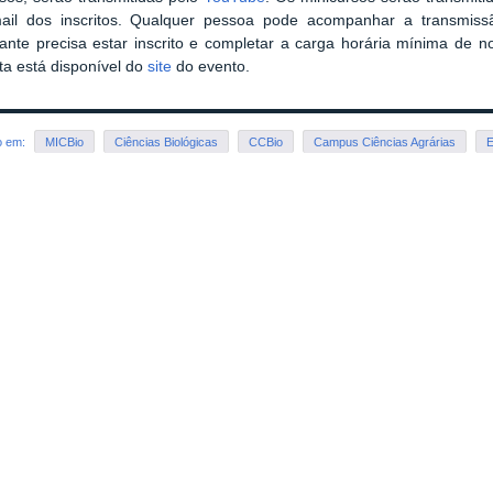
ail dos inscritos. Qualquer pessoa pode acompanhar a transmissã
pante precisa estar inscrito e completar a carga horária mínima de 
a está disponível do
site
do evento.
o em:
MICBio
Ciências Biológicas
CCBio
Campus Ciências Agrárias
E