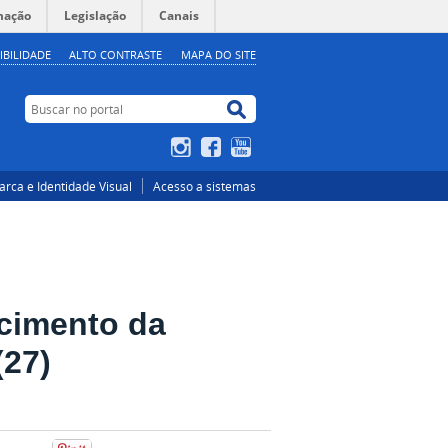
mação
Legislação
Canais
IBILIDADE
ALTO CONTRASTE
MAPA DO SITE
Buscar no portal
Buscar no portal
Instagram
Facebook
YouTube
rca e Identidade Visual
Acesso a sistemas
ecimento da
(27)