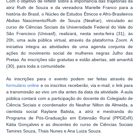
Com o objetivo de refletir sobre a importância das trajetórias da
atriz Ruth de Souza e da vereadora Marielle Franco para a
história do Brasil, o Núcleo de Estudos Étnicos e Afro-Brasileiros
Abdias Nascimento/Ruth de Souza (Neafrar), vinculado ao
curso de Ciências Sociais da Universidade Federal do Vale do
São Francisco (Univasf), realizará, nesta sexta-feira (31), às
20h, uma aula pública virtual, através da plataforma Zoom. A
iniciativa integra as atividades de uma agenda conjunta de
ações do movimento social de mulheres negras Julho das
Pretas. As inscrições são gratuitas e estão abertas, até amanhã
(30), para toda a comunidade.
As inscrições para o evento podem ser feitas através de
formulário online
e os inscritos receberão, via e-mail, o link para
a transmissão ao vivo um dia antes da data da atividade. A aula
pública contará com a participação do docente do Colegiado de
Ciência Sociais e coordenador do Neafrar Nilton de Almeida, a
cientista social Raylane Batista, a atriz e mestranda do
Programa de Pós-Graduação em Extensão Rural (PPGExR)
Kátia Gonçalves e as discentes do curso de Ciências Sociais
Tamires Souza, Thais Nunes e Ana Luiza Souza.