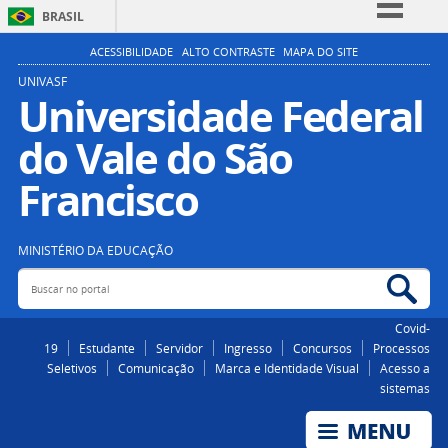
BRASIL
Simplifique!
ACESSIBILIDADE
ALTO CONTRASTE
MAPA DO SITE
Comunica BR
UNIVASF
Universidade Federal
Participe
do Vale do São
Acesso à informação
Legislação
Francisco
Canais
MINISTÉRIO DA EDUCAÇÃO
Buscar no portal
Bus
Covid-
19
Estudante
Servidor
Ingresso
Concursos
Processos
Seletivos
Comunicação
Marca e Identidade Visual
Acesso a
sistemas