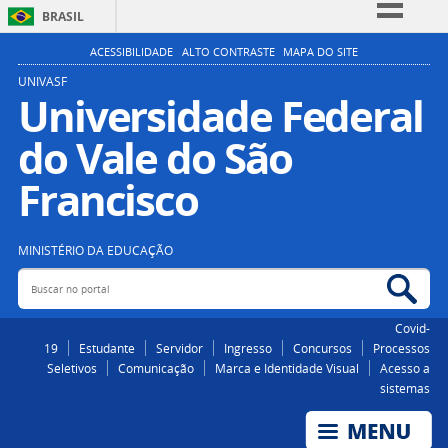
BRASIL
Simplifique!
ACESSIBILIDADE
ALTO CONTRASTE
MAPA DO SITE
Comunica BR
UNIVASF
Universidade Federal
Participe
do Vale do São
Acesso à informação
Legislação
Francisco
Canais
MINISTÉRIO DA EDUCAÇÃO
Buscar no portal
Bus
Covid-
19
Estudante
Servidor
Ingresso
Concursos
Processos
Seletivos
Comunicação
Marca e Identidade Visual
Acesso a
sistemas