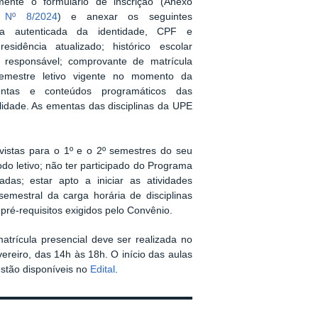
mente o formulário de inscrição (Anexo
l Nº 8/2024
) e anexar os seguintes
ia autenticada da identidade, CPF e
sidência atualizado; histórico escolar
r responsável; comprovante de matrícula
emestre letivo vigente no momento da
entas e conteúdos programáticos das
lidade. As ementas das disciplinas da UPE
revistas para o 1º e o 2º semestres do seu
o letivo; não ter participado do Programa
adas; estar apto a iniciar as atividades
emestral da carga horária de disciplinas
 pré-requisitos exigidos pelo Convênio.
matrícula presencial deve ser realizada no
ereiro, das 14h às 18h. O início das aulas
estão disponíveis no
Edital
.