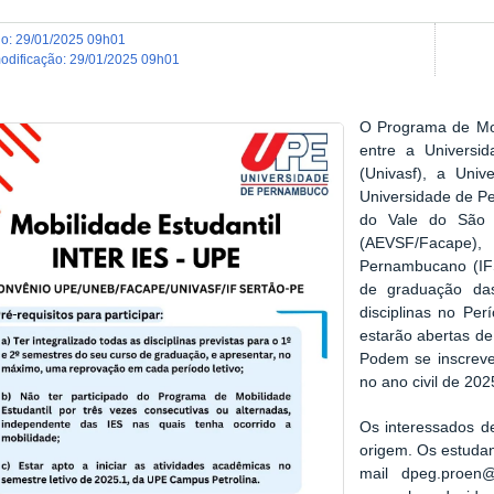
do
:
29/01/2025 09h01
modificação
:
29/01/2025 09h01
O Programa de Mobi
entre a Universi
(Univasf), a Uni
Universidade de P
do Vale do São 
(AEVSF/Facape)
Pernambucano (IFS
de graduação da
disciplinas no Per
estarão abertas de 
Podem se inscreve
no ano civil de 202
Os interessados d
origem. Os estudan
mail dpeg.proen@