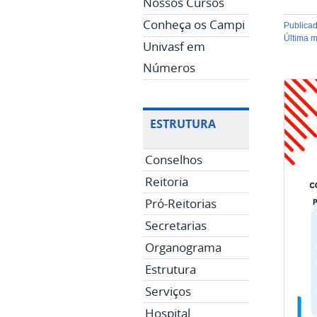
Nossos Cursos
Conheça os Campi
publica
última 
Univasf em
Números
ESTRUTURA
Conselhos
Reitoria
Pró-Reitorias
Secretarias
Organograma
Estrutura
Serviços
Hospital