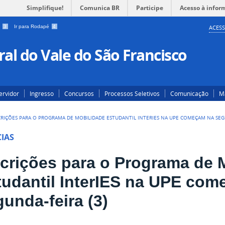
Simplifique!
Comunica BR
Participe
Acesso à infor
a
3
Ir para Rodapé
4
ACESS
al do Vale do São Francisco
ervidor
Ingresso
Concursos
Processos Seletivos
Comunicação
Ma
CRIÇÕES PARA O PROGRAMA DE MOBILIDADE ESTUDANTIL INTERIES NA UPE COMEÇAM NA SEGU
IAS
scrições para o Programa de 
tudantil InterIES na UPE co
unda-feira (3)