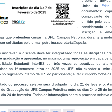
preencher devida
Único do
Edita
documentos: cóp
comprovante de re
emitido pelo seto
considerando o s
inscrição; e em
linas que pretendem cursar na UPE, Campus Petrolina, durante a mobi
er solicitadas pelo e-mail petrolina.secretaria@upe.br.
 inscrever, o discente deve ter integralizado todas as disciplinas p
de graduação e apresentar, no máximo, uma reprovação em cada períod
ilidade Estudantil InterIES por três vezes consecutivas ou altern
icas no 1º semestre letivo de 2025 na UPE; não exceder o limite s
o no regimento interno da IES do participante; e ter cumprido todos os
tado do processo seletivo será divulgado no dia 21 de fevereiro. A 
l de Graduação da UPE Campus Petrolina entre os dias 24 e 25 de fev
 dia 24 de fevereiro. Todas as informações sobre o processo seletivo 
o em:
Mobilidade Estudantil InterIES
UPE
Proen