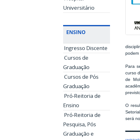
Universitário
ENSINO
Ingresso Discente
discip
podem s
Cursos de
Graduação
Para se
curso 
Cursos de Pós
de Mob
Graduação
acadêm
previst
Pró-Reitoria de
Ensino
O resul
Setoria
Pró-Reitoria de
será no
Pesquisa, Pós
Graduação e
registrad