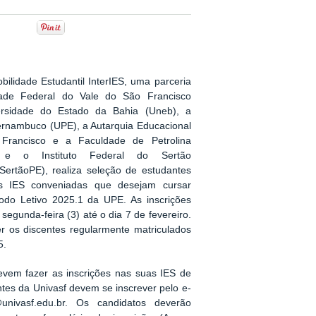
lidade Estudantil InterIES, uma parceria
dade Federal do Vale do São Francisco
versidade do Estado da Bahia (Uneb), a
ernambuco (UPE), a Autarquia Educacional
Francisco e a Faculdade de Petrolina
, e o Instituto Federal do Sertão
ertãoPE), realiza seleção de estudantes
s IES conveniadas que desejam cursar
íodo Letivo 2025.1 da UPE. As inscrições
segunda-feira (3) até o dia 7 de fevereiro.
r os discentes regularmente matriculados
5.
evem fazer as inscrições nas suas IES de
tes da Univasf devem se inscrever pelo e-
univasf.edu.br. Os candidatos deverão