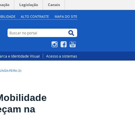
mação
Legislação
Canais
IBILIDADE
ALTO CONTRASTE
MAPA DO SITE
Buscar no portal
Buscar no portal
Instagram
Facebook
YouTube
rca e Identidade Visual
Acesso a sistemas
NDA-FEIRA (3)
Mobilidade
meçam na