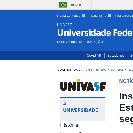
BRASIL
Ir para Conteúdo
1
Ir para Menu
2
Ir para Busc
UNIVASF
Universidade Feder
MINISTÉRIO DA EDUCAÇÃO
Covid-19
Estudante
S
VOCÊ ESTÁ AQUI:
PÁGINA INICIAL
>
NOTÍCIAS
>
INS
NOTÍC
In
A
Es
UNIVERSIDADE
seg
História