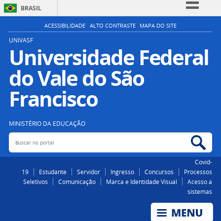
BRASIL
Simplifique!
ACESSIBILIDADE
ALTO CONTRASTE
MAPA DO SITE
Comunica BR
UNIVASF
Universidade Federal
Participe
do Vale do São
Acesso à informação
Legislação
Francisco
Canais
MINISTÉRIO DA EDUCAÇÃO
Buscar no portal
Bus
Covid-
19
Estudante
Servidor
Ingresso
Concursos
Processos
Seletivos
Comunicação
Marca e Identidade Visual
Acesso a
sistemas