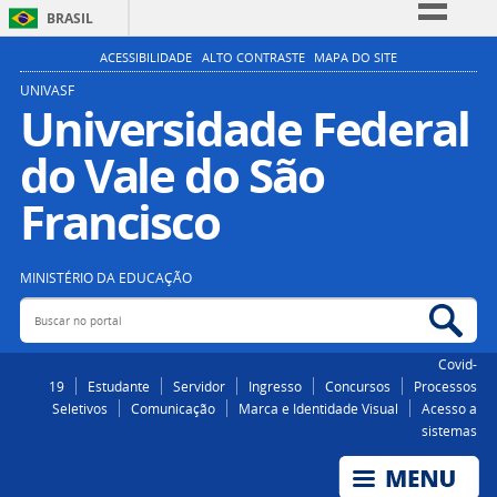
BRASIL
Simplifique!
ACESSIBILIDADE
ALTO CONTRASTE
MAPA DO SITE
Comunica BR
UNIVASF
Universidade Federal
Participe
do Vale do São
Acesso à informação
Legislação
Francisco
Canais
MINISTÉRIO DA EDUCAÇÃO
Buscar no portal
Bus
Covid-
19
Estudante
Servidor
Ingresso
Concursos
Processos
Seletivos
Comunicação
Marca e Identidade Visual
Acesso a
sistemas