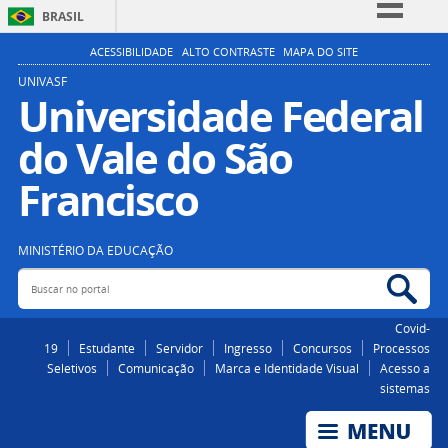
BRASIL
Simplifique!
ACESSIBILIDADE
ALTO CONTRASTE
MAPA DO SITE
Comunica BR
UNIVASF
Universidade Federal
Participe
do Vale do São
Acesso à informação
Legislação
Francisco
Canais
MINISTÉRIO DA EDUCAÇÃO
Buscar no portal
Bus
Covid-
19
Estudante
Servidor
Ingresso
Concursos
Processos
Seletivos
Comunicação
Marca e Identidade Visual
Acesso a
sistemas