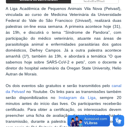
A Liga Acadêmica de Pequenos Animais Vila Nova (Petvasf),
vinculada ao curso de Medicina Veterinária da Universidade
Federal do Vale do São Francisco (Univasf), realizará duas
palestras on-line essa semana. A primeira acontece hoje (31),
às 19h, e discutirá o tema “Síndrome de Pandora”, com
participação do médico veterinário, atuante nas áreas de
parasitologia animal e enfermidades parasitárias dos gatos
domésticos, Diefrey Campos. Já a outra palestra acontece
amanhã (1º), também às 19h, e abordará a temática “O que
sabemos hoje sobre SARS-CoV-2 e pets”, com o docente e
diretor do hospital veterinário da Oregan State University, Helio
Autran de Morais.
Os dois eventos são gratuitos e serão transmitidos pelo
canal
da Petvasf
no Youtube. Os links para as transmissões também
serão disponibilizados no
Instagram da Liga
, sempre 20
minutos antes do início das lives. Os participantes receberão
certificado. Para obter a certificação, os interessados devem
preencher uma ficha de avaliação, disponibilizada no chat da
transmissão, durante a palestra. As lives do Petvasf contam