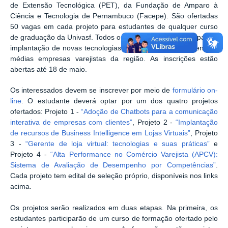
de Extensão Tecnológica (PET), da Fundação de Amparo à
Ciência e Tecnologia de Pernambuco (Facepe). São ofertadas
50 vagas em cada projeto para estudantes de qualquer curso
de graduação da Univasf. Todos os projetos são voltados para a
implantação de novas tecnologias e processos em pequenas e
médias empresas varejistas da região. As inscrições estão
abertas até 18 de maio.
Os interessados devem se inscrever por meio de
formulário on-
line
. O estudante deverá optar por um dos quatro projetos
ofertados: Projeto 1 -
“Adoção de Chatbots para a comunicação
interativa de empresas com clientes”
, Projeto 2 -
“Implantação
de recursos de Business Intelligence em Lojas Virtuais”
, Projeto
3 -
“Gerente de loja virtual: tecnologias e suas práticas”
e
Projeto 4 -
“Alta Performance no Comércio Varejista (APCV):
Sistema de Avaliação de Desempenho por Competências”
.
Cada projeto tem edital de seleção próprio, disponíveis nos links
acima.
Os projetos serão realizados em duas etapas. Na primeira, os
estudantes participarão de um curso de formação ofertado pelo