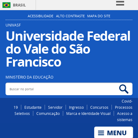
BRASIL
Simplifique!
ACESSIBILIDADE
ALTO CONTRASTE
MAPA DO SITE
Comunica BR
UNIVASF
Universidade Federal
Participe
do Vale do São
Acesso à informação
Legislação
Francisco
Canais
MINISTÉRIO DA EDUCAÇÃO
Buscar no portal
Bus
Covid-
19
Estudante
Servidor
Ingresso
Concursos
Processos
Seletivos
Comunicação
Marca e Identidade Visual
Acesso a
sistemas