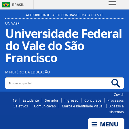
BRASIL
Simplifique!
ACESSIBILIDADE
ALTO CONTRASTE
MAPA DO SITE
Comunica BR
UNIVASF
Universidade Federal
Participe
do Vale do São
Acesso à informação
Legislação
Francisco
Canais
MINISTÉRIO DA EDUCAÇÃO
Buscar no portal
Bus
Covid-
19
Estudante
Servidor
Ingresso
Concursos
Processos
Seletivos
Comunicação
Marca e Identidade Visual
Acesso a
sistemas