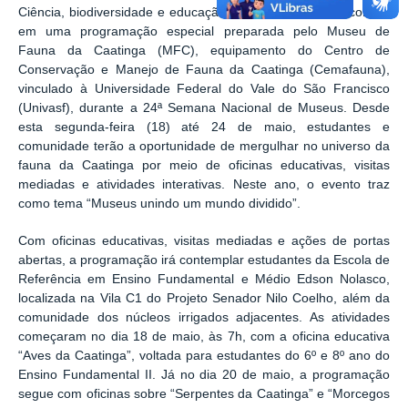
Ciência, biodiversidade e educação ambiental vão se encontrar
em uma programação especial preparada pelo Museu de
Fauna da Caatinga (MFC), equipamento do Centro de
Conservação e Manejo de Fauna da Caatinga (Cemafauna),
vinculado à Universidade Federal do Vale do São Francisco
(Univasf), durante a 24ª Semana Nacional de Museus. Desde
esta segunda-feira (18) até 24 de maio, estudantes e
comunidade terão a oportunidade de mergulhar no universo da
fauna da Caatinga por meio de oficinas educativas, visitas
mediadas e atividades interativas. Neste ano, o evento traz
como tema “Museus unindo um mundo dividido”.
Com oficinas educativas, visitas mediadas e ações de portas
abertas, a programação irá contemplar estudantes da Escola de
Referência em Ensino Fundamental e Médio Edson Nolasco,
localizada na Vila C1 do Projeto Senador Nilo Coelho, além da
comunidade dos núcleos irrigados adjacentes. As atividades
começaram no dia 18 de maio, às 7h, com a oficina educativa
“Aves da Caatinga”, voltada para estudantes do 6º e 8º ano do
Ensino Fundamental II. Já no dia 20 de maio, a programação
segue com oficinas sobre “Serpentes da Caatinga” e “Morcegos