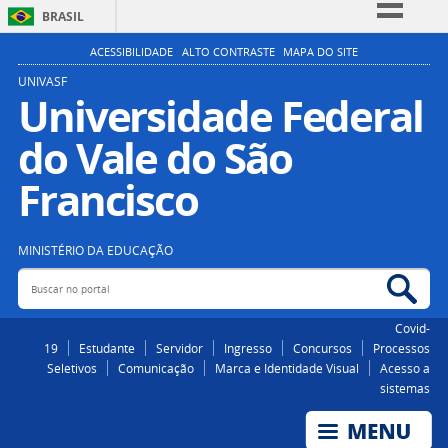
BRASIL
Simplifique!
ACESSIBILIDADE
ALTO CONTRASTE
MAPA DO SITE
Comunica BR
UNIVASF
Universidade Federal
Participe
do Vale do São
Acesso à informação
Legislação
Francisco
Canais
MINISTÉRIO DA EDUCAÇÃO
Buscar no portal
Bus
Covid-
19
Estudante
Servidor
Ingresso
Concursos
Processos
Seletivos
Comunicação
Marca e Identidade Visual
Acesso a
sistemas