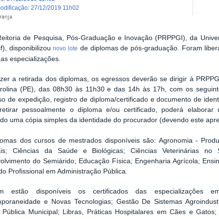
modificação
:
27/12/2019 11h02
ranja
Reitoria de Pesquisa, Pós-Graduação e Inovação (PRPPGI), da Unive
f), disponibilizou
de diplomas de pós-graduação. Foram liber
novo lote
as especializações.
azer a retirada dos diplomas, os egressos deverão se dirigir à PRPP
rolina (PE), das 08h30 às 11h30 e das 14h às 17h, com os seguint
o de expedição, registro de diploma/certificado e documento de iden
retirar pessoalmente o diploma e/ou certificado, poderá elabora
o uma cópia simples da identidade do procurador (devendo este apres
lomas dos cursos de mestrados disponíveis são: Agronomia - Produç
ais; Ciências da Saúde e Biológicas; Ciências Veterinárias n
lvimento do Semiárido; Educação Física; Engenharia Agrícola; Ensino
o Profissional em Administração Pública.
 estão disponíveis os certificados das especializações em 
poraneidade e Novas Tecnologias; Gestão De Sistemas Agroindustr
 Pública Municipal; Libras, Práticas Hospitalares em Cães e Gatos