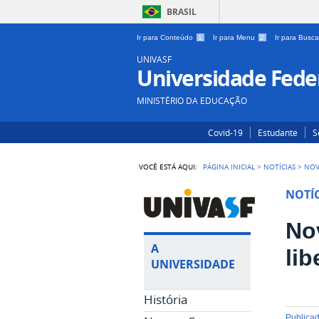
BRASIL
Ir para Conteúdo
1
Ir para Menu
2
Ir para Busc
UNIVASF
Universidade Feder
MINISTÉRIO DA EDUCAÇÃO
Covid-19
Estudante
S
VOCÊ ESTÁ AQUI:
PÁGINA INICIAL
>
NOTÍCIAS
>
NOV
NOTÍC
No
A
lib
UNIVERSIDADE
História
publica