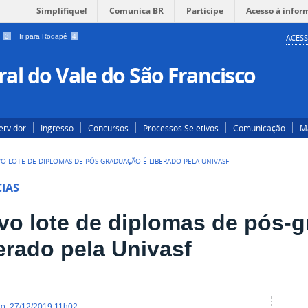
Simplifique!
Comunica BR
Participe
Acesso à infor
a
3
Ir para Rodapé
4
ACESS
al do Vale do São Francisco
ervidor
Ingresso
Concursos
Processos Seletivos
Comunicação
Ma
O LOTE DE DIPLOMAS DE PÓS-GRADUAÇÃO É LIBERADO PELA UNIVASF
IAS
vo lote de diplomas de pós-
erado pela Univasf
do
:
27/12/2019 11h02