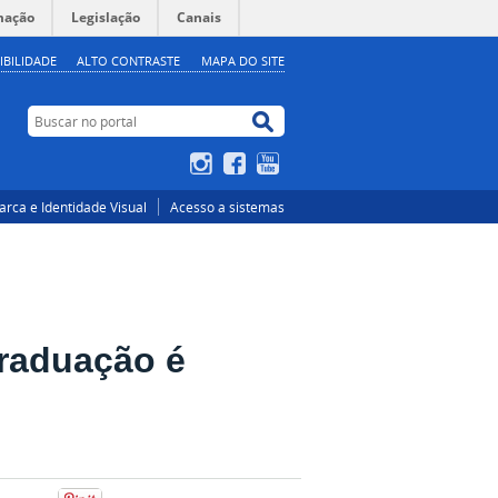
mação
Legislação
Canais
IBILIDADE
ALTO CONTRASTE
MAPA DO SITE
Buscar no portal
Buscar no portal
Instagram
Facebook
YouTube
rca e Identidade Visual
Acesso a sistemas
graduação é