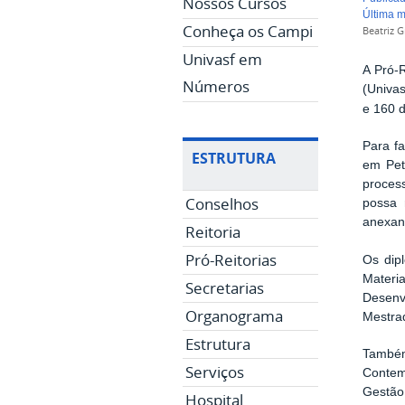
Nossos Cursos
última 
Conheça os Campi
Beatriz G
Univasf em
A Pró-
Números
(Univas
e 160 d
Para f
ESTRUTURA
em Pet
process
Conselhos
possa 
anexand
Reitoria
Pró-Reitorias
Os dip
Materi
Secretarias
Desenvo
Organograma
Mestrad
Estrutura
Também
Serviços
Contem
Gestão
Hospital