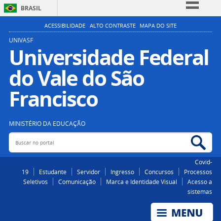
BRASIL
Simplifique!
ACESSIBILIDADE
ALTO CONTRASTE
MAPA DO SITE
Comunica BR
UNIVASF
Universidade Federal
Participe
do Vale do São
Acesso à informação
Legislação
Francisco
Canais
MINISTÉRIO DA EDUCAÇÃO
Buscar no portal
Bus
Covid-
19
Estudante
Servidor
Ingresso
Concursos
Processos
Seletivos
Comunicação
Marca e Identidade Visual
Acesso a
sistemas