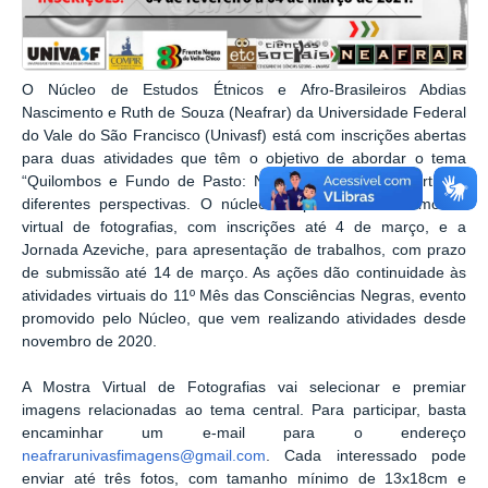
O Núcleo de Estudos Étnicos e Afro-Brasileiros Abdias
Nascimento e Ruth de Souza (Neafrar) da Universidade Federal
do Vale do São Francisco (Univasf) está com inscrições abertas
para duas atividades que têm o objetivo de abordar o tema
“Quilombos e Fundo de Pasto: Nossas Matrizes”, a partir de
diferentes perspectivas. O núcleo irá promover uma mostra
virtual de fotografias, com inscrições até 4 de março, e a
Jornada Azeviche, para apresentação de trabalhos, com prazo
de submissão até 14 de março. As ações dão continuidade às
atividades virtuais do 11º Mês das Consciências Negras, evento
promovido pelo Núcleo, que vem realizando atividades desde
novembro de 2020.
A Mostra Virtual de Fotografias vai selecionar e premiar
imagens relacionadas ao tema central. Para participar, basta
encaminhar um e-mail para o endereço
neafrarunivasfimagens@gmail.com
. Cada interessado pode
enviar até três fotos, com tamanho mínimo de 13x18cm e