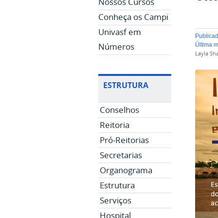
Nossos Cursos
Conheça os Campi
Univasf em
publica
Números
última 
Layla Sh
ESTRUTURA
Conselhos
Reitoria
Pró-Reitorias
Secretarias
Organograma
Estrutura
Serviços
Hospital