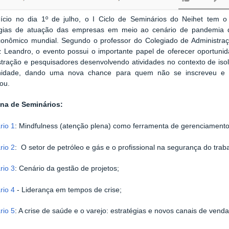
ício no dia 1º de julho, o I Ciclo de Seminários do Neihet tem o
égias de atuação das empresas em meio ao cenário de pandemia 
conômico mundial. Segundo o professor do Colegiado de Administraç
z Leandro, o evento possui o importante papel de oferecer oportunid
stração e pesquisadores desenvolvendo atividades no contexto de iso
nidade, dando uma nova chance para quem não se inscreveu e 
pou.
na de Seminários:
rio 1
: Mindfulness (atenção plena) como ferramenta de gerenciamento in
rio 2
: O setor de petróleo e gás e o profissional na segurança do trab
rio 3
: Cenário da gestão de projetos;
rio 4
- Liderança em tempos de crise;
rio 5
: A crise de saúde e o varejo: estratégias e novos canais de venda