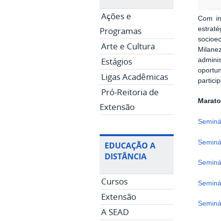
Ações e
Com in
Programas
estrat
socioe
Arte e Cultura
Milane
Estágios
admini
oportu
Ligas Acadêmicas
partici
Pró-Reitoria de
Marato
Extensão
Seminá
Seminá
EDUCAÇÃO A
DISTÂNCIA
Seminá
Cursos
Seminá
Extensão
Seminá
A SEAD