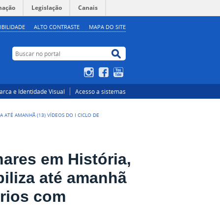
mação
Legislação
Canais
IBILIDADE
ALTO CONTRASTE
MAPA DO SITE
Buscar no portal
Buscar no portal
Instagram
Facebook
YouTube
rca e Identidade Visual
Acesso a sistemas
 ATÉ AMANHÃ (13) VÍDEOS DO I CICLO DE
nares em História,
iliza até amanhã
ários com