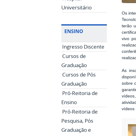
Universitário
Os inte
Tecnol
terão 
ENSINO
certifi
vivo p
realiz
Ingresso Discente
confer
Cursos de
realiza
Graduação
As ins
Cursos de Pós
disponí
Graduação
sobre 
garanti
Pró-Reitoria de
vídeos
Ensino
ativida
vídeos 
Pró-Reitoria de
Pesquisa, Pós
Graduação e