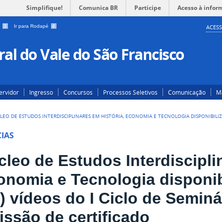
Simplifique!
Comunica BR
Participe
Acesso à infor
a
3
Ir para Rodapé
4
ACESS
al do Vale do São Francisco
ervidor
Ingresso
Concursos
Processos Seletivos
Comunicação
Ma
LEO DE ESTUDOS INTERDISCIPLINARES EM HISTÓRIA, ECONOMIA E TECNOLOGIA DISPONIBILIZA
IAS
leo de Estudos Interdiscipli
onomia e Tecnologia disponib
3) vídeos do I Ciclo de Semin
issão de certificado