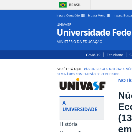
BRASIL
Ir para Conteúdo
1
Ir para Menu
2
Ir para Busc
UNIVASF
Universidade Feder
MINISTÉRIO DA EDUCAÇÃO
Covid-19
Estudante
S
VOCÊ ESTÁ AQUI:
PÁGINA INICIAL
>
NOTÍCIAS
>
NÚC
SEMINÁRIOS COM EMISSÃO DE CERTIFICADO
NOTÍC
Núc
A
Ec
UNIVERSIDADE
(1
História
em