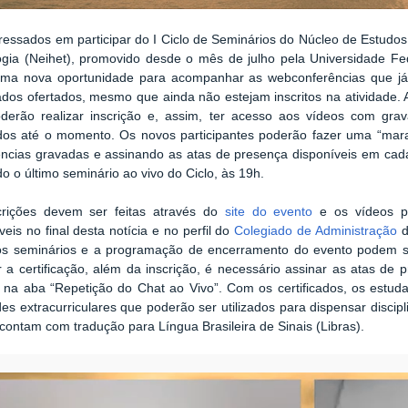
ressados em participar do I Ciclo de Seminários do
Núcleo de Estudos 
ogia (Neihet), promovido desde o mês de julho pela Universidade Fed
uma nova oportunidade para acompanhar as webconferências que já 
cados ofertados, mesmo que ainda não estejam inscritos na atividade
oderão realizar inscrição e, assim, ter acesso aos vídeos com gra
ados até o momento. Os novos participantes poderão fazer uma “marat
ências gravadas e assinando as atas de presença disponíveis em cad
do o último seminário ao vivo do Ciclo, às 19h.
crições devem ser feitas através do
site do evento
e os vídeos p
veis no final desta notícia e no perfil do
Colegiado de Administração
d
os seminários e a programação de encerramento do evento podem ser
r a certificação, além da inscrição, é necessário assinar as atas d
, na aba “Repetição do Chat ao Vivo”. Com os certificados, os estud
des extracurriculares que poderão ser utilizados para dispensar disci
contam com tradução para Língua Brasileira de Sinais (Libras).