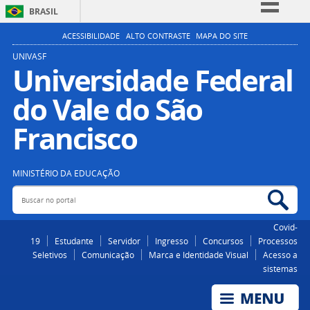
BRASIL
Simplifique!
ACESSIBILIDADE
ALTO CONTRASTE
MAPA DO SITE
Comunica BR
UNIVASF
Universidade Federal
Participe
do Vale do São
Acesso à informação
Legislação
Francisco
Canais
MINISTÉRIO DA EDUCAÇÃO
Buscar no portal
Bus
Covid-
19
Estudante
Servidor
Ingresso
Concursos
Processos
Seletivos
Comunicação
Marca e Identidade Visual
Acesso a
sistemas